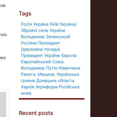
жає
Tags
Росія
Україна
Київ
Українці
Збройні сили України
тніх
Володимир Зеленський
Росіяни
Президент
(державна посада)
Президент України
Європа
них
Європейський Союз
Володимир Путін
Німеччина
Ракета.
Машина.
Українська
гривня
Донецька область
Харків
Укрінформ
Російська
мова
Recent posts