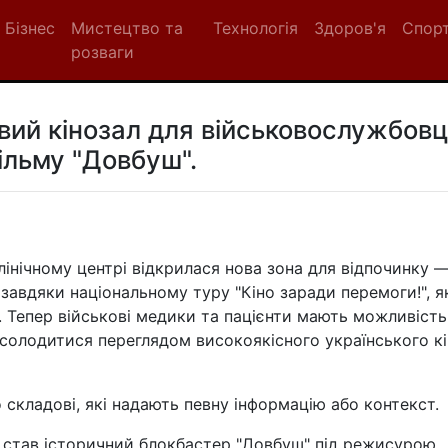
Бізнес
Мистецтво та
Технологія
Здоров'я
Спор
розваги
вий кінозал для військовослужбовц
ільму "Довбуш".
інічному центрі відкрилася нова зона для відпочинку 
 завдяки національному туру "Кіно заради перемоги!", я
". Тепер військові медики та пацієнти мають можливість
асолодитися переглядом високоякісного українського к
складові, які надають певну інформацію або контекст.
став історичний блокбастер "Довбуш" під режисурою