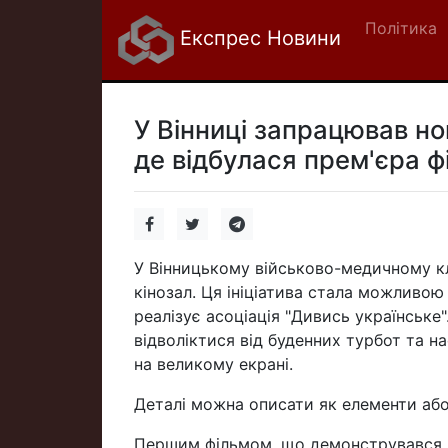
Політика
Експрес Новини
У Вінниці запрацював но
де відбулася прем'єра ф
У Вінницькому військово-медичному кл
кінозал. Ця ініціатива стала можливою
реалізує асоціація "Дивись українське
відволіктися від буденних турбот та н
на великому екрані.
Деталі можна описати як елементи або 
Першим фільмом, що демонструвався, 