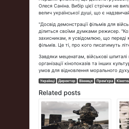
Олеся Саніна. Вибір цієї стрічки не в
велич української душі, що є надзвич
"Досвід демонстрації фільмів для вій
ділиться своїми думками режисер. "К
захисникам, я усвідомлюю, що переді м
фільмів. Це ті, про кого писатимуть лі
Завдяки меценатам, військові шпиталі 
організації кінопоказів та інших куль
умов для відновлення морального духу 
Українці
Директор
Вінниця
Прем'єра
Кіноте
Related posts