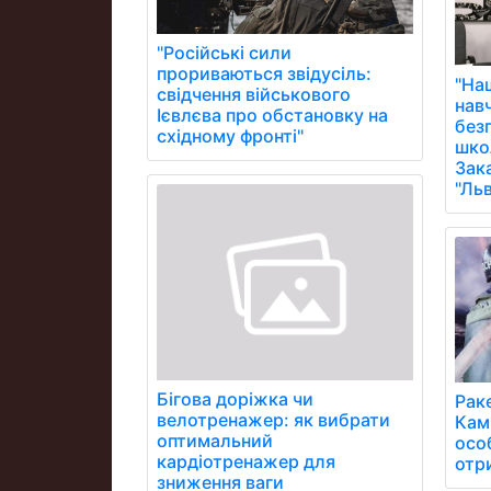
"Російські сили
прориваються звідусіль:
"На
свідчення військового
нав
Ієвлєва про обстановку на
без
східному фронті"
школ
Зак
"Ль
Бігова доріжка чи
Рак
велотренажер: як вибрати
Кам
оптимальний
осо
кардіотренажер для
отр
зниження ваги