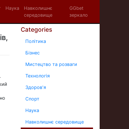
т
Наука
Навколишнє
GGbet
середовище
зеркало
Categories
ів,
Політика
Бізнес
Мистецтво та розваги
Технологія
—
кий
Здоров'я
іно
Спорт
Наука
Навколишнє середовище