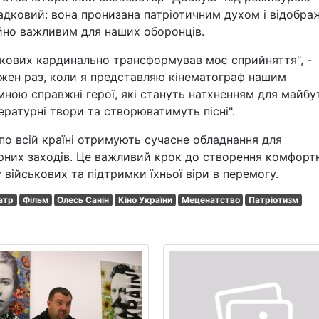
ипадковий: вона пронизана патріотичним духом і відобра
айно важливим для наших оборонців.
ськових кардинально трансформував моє сприйняття", -
ожен раз, коли я представляю кінематограф нашим
ною справжні герої, які стануть натхненням для майбу
тературні твори та створюватимуть пісні".
по всій країні отримують сучасне обладнання для
турних заходів. Це важливий крок до створення комфорт
військових та підтримки їхньої віри в перемогу.
атр
Фільм
Олесь Санін
Кіно України
Меценатство
Патріотизм