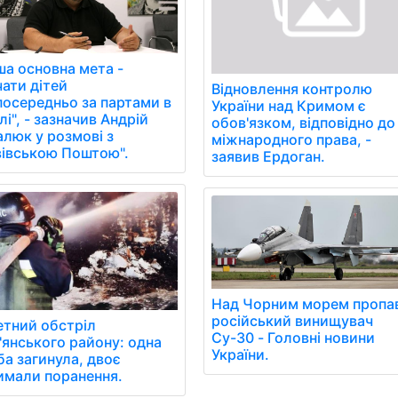
ша основна мета -
чати дітей
Відновлення контролю
посередньо за партами в
України над Кримом є
і", - зазначив Андрій
обов'язком, відповідно до
алюк у розмові з
міжнародного права, -
вівською Поштою".
заявив Ердоган.
Над Чорним морем пропа
російський винищувач
етний обстріл
Су-30 - Головні новини
'янського району: одна
України.
ба загинула, двоє
имали поранення.