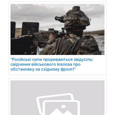
"Російські сили прориваються звідусіль:
свідчення військового Ієвлєва про
обстановку на східному фронті"