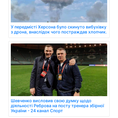
У передмісті Херсона було скинуто вибухівку
з дрона, внаслідок чого постраждав хлопчик.
Шевченко висловив свою думку щодо
діяльності Реброва на посту тренера збірної
України - 24 канал Спорт