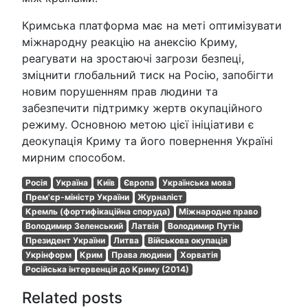
Кримська платформа має на меті оптимізувати
міжнародну реакцію на анексію Криму,
реагувати на зростаючі загрози безпеці,
зміцнити глобальний тиск на Росію, запобігти
новим порушенням прав людини та
забезпечити підтримку жертв окупаційного
режиму. Основною метою цієї ініціативи є
деокупація Криму та його повернення Україні
мирним способом.
Росія
Україна
Київ
Європа
Українська мова
Прем'єр-міністр України
Журналіст
Кремль (фортифікаційна споруда)
Міжнародне право
Володимир Зеленський
Латвія
Володимир Путін
Президент України
Литва
Військова окупація
Укрінформ
Крим
Права людини
Хорватія
Російська інтервенція до Криму (2014)
Related posts