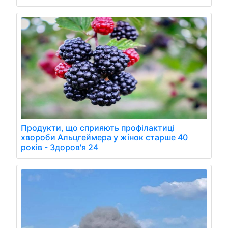
Продукти, що сприяють профілактиці
хвороби Альцгеймера у жінок старше 40
років - Здоров'я 24