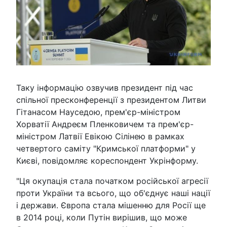
Таку інформацію озвучив президент під час
спільної пресконференції з президентом Литви
Гітанасом Науседою, прем'єр-міністром
Хорватії Андреєм Пленковичем та прем'єр-
міністром Латвії Евікою Сілінею в рамках
четвертого саміту "Кримської платформи" у
Києві, повідомляє кореспондент Укрінформу.
"Ця окупація стала початком російської агресії
проти України та всього, що об'єднує наші нації
і держави. Європа стала мішенню для Росії ще
в 2014 році, коли Путін вирішив, що може