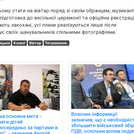
ньому стати на вівтар поряд зі своїм обранцем, музикан
дготовка до весільної церемонії та офіційна реєстрац
ють закохані, усі плани реалізуються лише після
ує своїх шанувальників спільними фотографіями.
ицька
Казко!
Вівтар
Татуювання.
Власник інформації
ша основна мета -
зазначив, що є необхідніс
чати дітей
збільшити військовий збір
посередньо за партами в
ПДВ, оскільки вплив пода
і", - зазначив Андрій