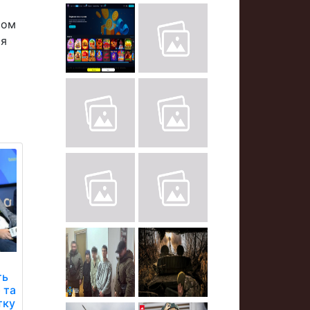
том
ія
ть
 та
тку