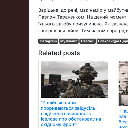
Заріцька, до речі, має намір у майбут
Павлом Тараненком. На даний момент пі
їхнього шлюбу призупинена. Як зазнача
завершення війни. Тим часом пара рад
Instagram
Музикант
Стегно.
Олександра Цар
Related posts
"Російські сили
прориваються звідусіль:
"На
свідчення військового
нав
Ієвлєва про обстановку на
без
східному фронті"
школ