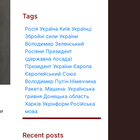
Tags
Росія
Україна
Київ
Українці
Збройні сили України
Володимир Зеленський
Росіяни
Президент
(державна посада)
Президент України
Європа
Європейський Союз
Володимир Путін
Німеччина
Ракета.
Машина.
Українська
гривня
Донецька область
Харків
Укрінформ
Російська
ми
мова
Recent posts