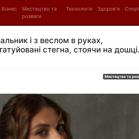
Бізнес
Мистецтво та
Технологія
Здоров'я
Спор
розваги
альник і з веслом в руках,
атуйовані стегна, стоячи на дошці
Мистецтво та роз