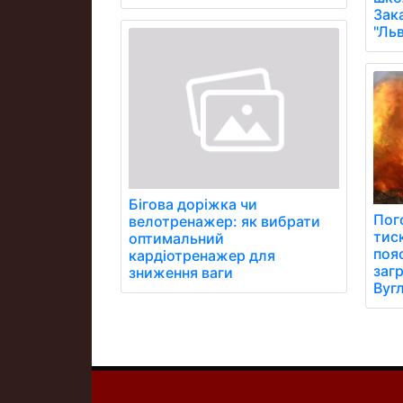
Зак
"Ль
Бігова доріжка чи
Пог
велотренажер: як вибрати
тиск
оптимальний
поя
кардіотренажер для
заг
зниження ваги
Вуг