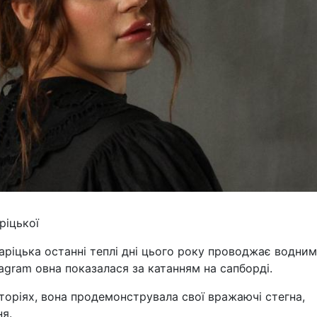
ріцької
ріцька останні теплі дні цього року проводжає водни
tagram овна показалася за катанням на сапборді.
історіях, вона продемонструвала свої вражаючі стегна,
я.