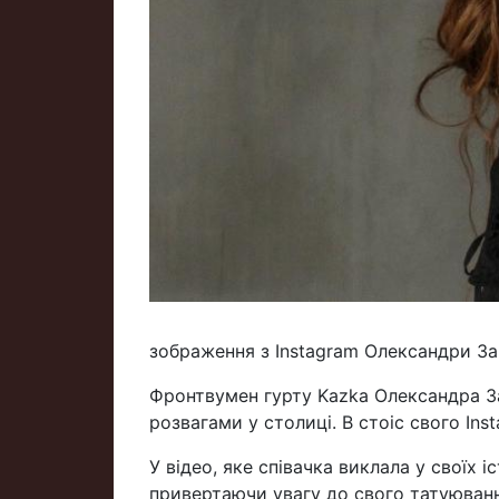
зображення з Instagram Олександри За
Фронтвумен гурту Kazka Олександра За
розвагами у столиці. В стоіс свого Ins
У відео, яке співачка виклала у своїх 
привертаючи увагу до свого татуюванн