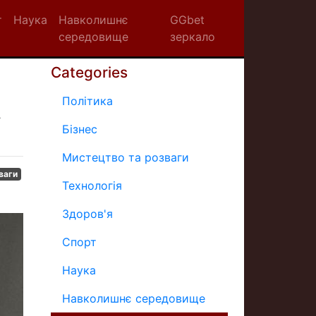
т
Наука
Навколишнє
GGbet
середовище
зеркало
Categories
Політика
.
Бізнес
Мистецтво та розваги
ваги
Технологія
Здоров'я
Спорт
Наука
Навколишнє середовище