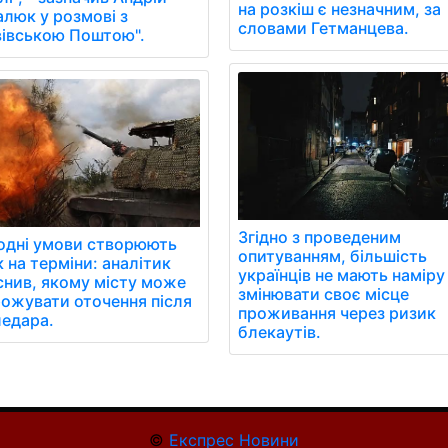
на розкіш є незначним, за
алюк у розмові з
словами Гетманцева.
вівською Поштою".
Згідно з проведеним
одні умови створюють
опитуванням, більшість
 на терміни: аналітик
українців не мають наміру
снив, якому місту може
змінювати своє місце
рожувати оточення після
проживання через ризик
ледара.
блекаутів.
©
Експрес Новини