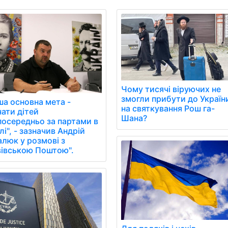
Чому тисячі віруючих не
змогли прибути до Україн
ша основна мета -
на святкування Рош га-
чати дітей
Шана?
посередньо за партами в
і", - зазначив Андрій
алюк у розмові з
вівською Поштою".