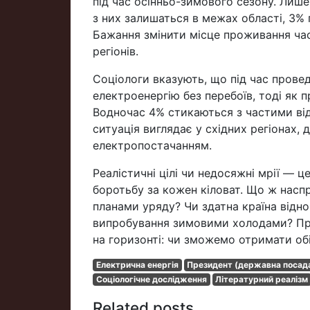
під час осінньо-зимового сезону. Лиш
з них залишаться в межах області, 3% п
Бажання змінити місце проживання ча
регіонів.
Соціологи вказують, що під час пров
електроенергію без перебоїв, тоді як 
Водночас 4% стикаються з частими від
ситуація виглядає у східних регіонах, 
електропостачанням.
Реалістичні цілі чи недосяжні мрії — ц
боротьбу за кожен кіловат. Що ж насп
планами уряду? Чи здатна країна відн
випробування зимовими холодами? Про
на горизонті: чи зможемо отримати обі
Електрична енергія
Президент (державна посад
Соціологічне дослідження
Літературний реалізм
Related posts