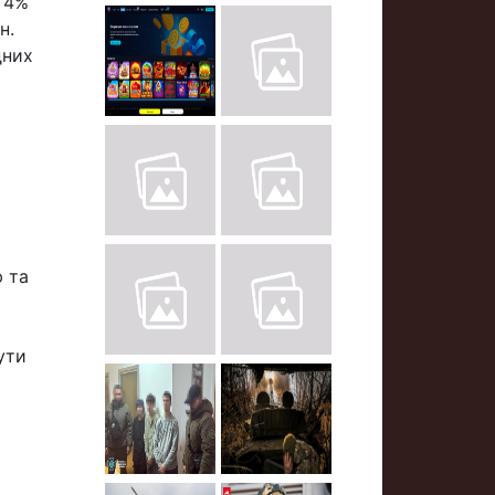
: 4%
н.
дних
ю та
ути