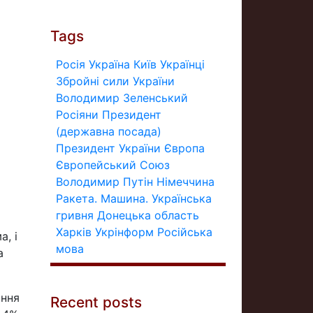
Tags
Росія
Україна
Київ
Українці
Збройні сили України
Володимир Зеленський
Росіяни
Президент
(державна посада)
Президент України
Європа
Європейський Союз
Володимир Путін
Німеччина
Ракета.
Машина.
Українська
гривня
Донецька область
Харків
Укрінформ
Російська
, і
мова
а
ання
Recent posts