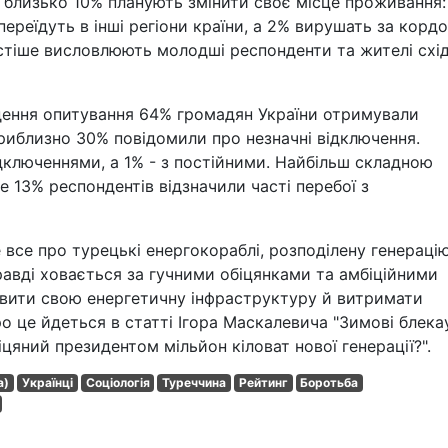
е близько 10% планують змінити своє місце проживання
ереїдуть в інші регіони країни, а 2% вирушать за кордо
стіше висловлюють молодші респонденти та жителі схі
едення опитування 64% громадян України отримували
приблизно 30% повідомили про незначні відключення.
ключеннями, а 1% - з постійними. Найбільш складною
де 13% респондентів відзначили часті перебої з
е все про турецькі енергокораблі, розподілену генераці
равді ховається за гучними обіцянками та амбіційними
овити свою енергетичну інфраструктуру й витримати
 це йдеться в статті Ігора Маскалевича "Зимові блека
цяний президентом мільйон кіловат нової генерації?".
а)
Українці
Соціологія
Туреччина
Рейтинг
Боротьба