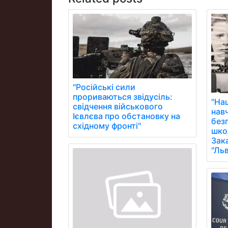
"Російські сили
прориваються звідусіль:
"На
свідчення військового
нав
Ієвлєва про обстановку на
без
східному фронті"
школ
Зак
"Ль