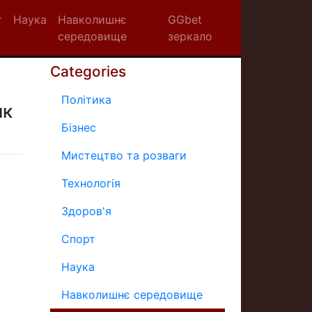
т
Наука
Навколишнє
GGbet
середовище
зеркало
Categories
Політика
ик
Бізнес
Мистецтво та розваги
Технологія
Здоров'я
Спорт
Наука
Навколишнє середовище