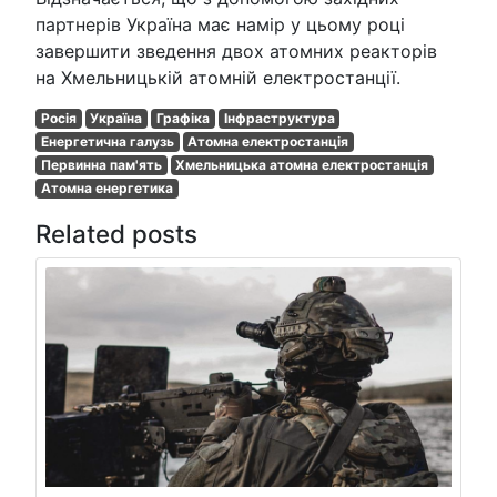
партнерів Україна має намір у цьому році
завершити зведення двох атомних реакторів
на Хмельницькій атомній електростанції.
Росія
Україна
Графіка
Інфраструктура
Енергетична галузь
Атомна електростанція
Первинна пам'ять
Хмельницька атомна електростанція
Атомна енергетика
Related posts