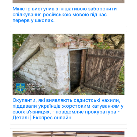
Міністр виступив з ініціативою заборонити
спілкування російською мовою під час
перерв у школах.
Окупанти, які виявляють садистські нахили,
піддавали українців жорстоким катуванням у
своїх в'язницях, - повідомляє прокуратура -
Деталі | Експрес онлайн.