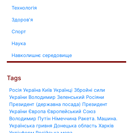
Технологія
Здоров'я
Спорт
Наука
Навколишнє середовище
Tags
Росія
Україна
Київ
Українці
Збройні сили
України
Володимир Зеленський
Росіяни
Президент (державна посада)
Президент
України
Європа
Європейський Союз
Володимир Путін
Німеччина
Ракета.
Машина.
Українська гривня
Донецька область
Харків
Укрінформ
Російська мова