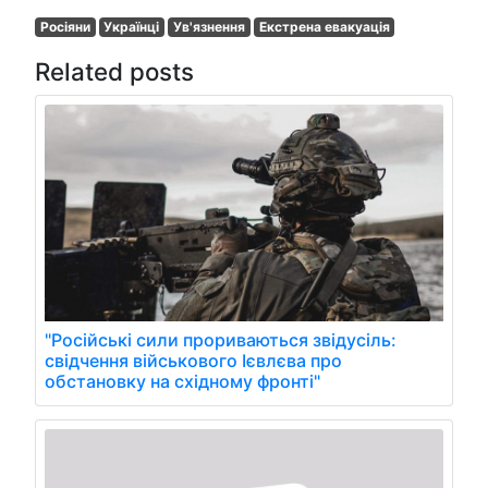
Росіяни
Українці
Ув'язнення
Екстрена евакуація
Related posts
"Російські сили прориваються звідусіль:
свідчення військового Ієвлєва про
обстановку на східному фронті"