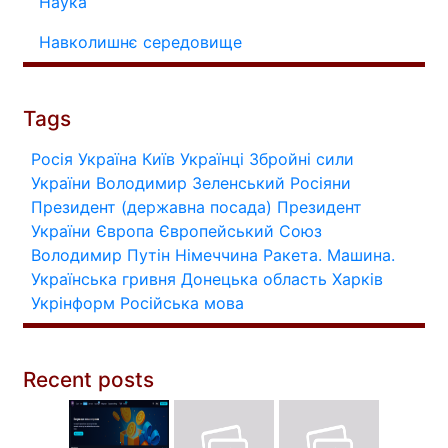
Наука
Навколишнє середовище
Tags
Росія
Україна
Київ
Українці
Збройні сили
України
Володимир Зеленський
Росіяни
Президент (державна посада)
Президент
України
Європа
Європейський Союз
Володимир Путін
Німеччина
Ракета.
Машина.
Українська гривня
Донецька область
Харків
Укрінформ
Російська мова
Recent posts