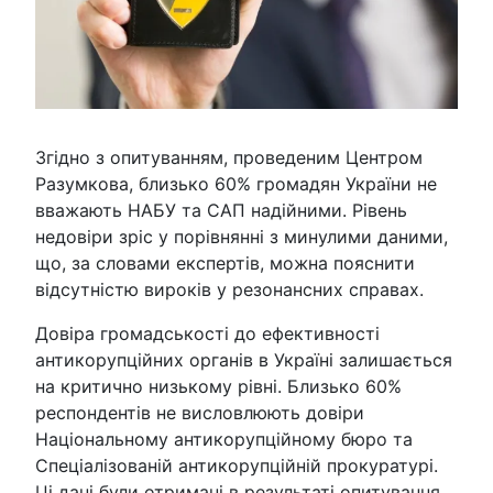
Згідно з опитуванням, проведеним Центром
Разумкова, близько 60% громадян України не
вважають НАБУ та САП надійними. Рівень
недовіри зріс у порівнянні з минулими даними,
що, за словами експертів, можна пояснити
відсутністю вироків у резонансних справах.
Довіра громадськості до ефективності
антикорупційних органів в Україні залишається
на критично низькому рівні. Близько 60%
респондентів не висловлюють довіри
Національному антикорупційному бюро та
Спеціалізованій антикорупційній прокуратурі.
Ці дані були отримані в результаті опитування,