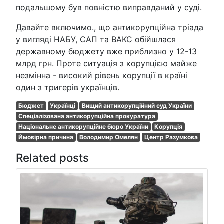
подальшому був повністю виправданий у суді.
Давайте включимо., що антикорупційна тріада
у вигляді НАБУ, САП та ВАКС обійшлася
державному бюджету вже приблизно у 12-13
млрд грн. Проте ситуація з корупцією майже
незмінна - високий рівень корупції в країні
один з тригерів українців.
Бюджет
Українці
Вищий антикорупційний суд України
Спеціалізована антикорупційна прокуратура
Національне антикорупційне бюро України
Корупція
Ймовірна причина
Володимир Омелян
Центр Разумкова
Related posts