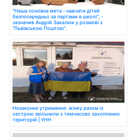
"Наша основна мета - навчати дітей
безпосередньо за партами в школі", -
зазначив Андрій Закалюк у розмові з
"Львівською Поштою".
Незаконне утримання: жінку разом із
сестрою звільнили з тимчасово захоплених
територій | УНН