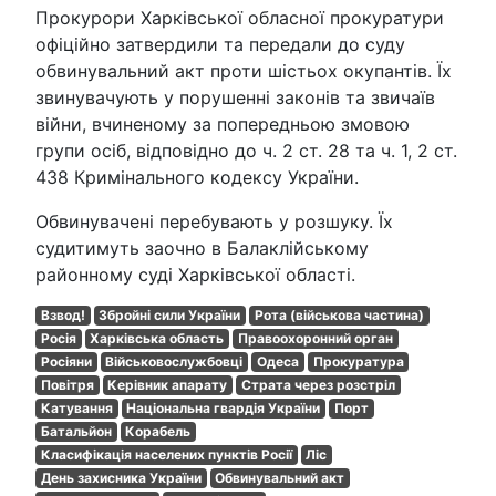
Прокурори Харківської обласної прокуратури
офіційно затвердили та передали до суду
обвинувальний акт проти шістьох окупантів. Їх
звинувачують у порушенні законів та звичаїв
війни, вчиненому за попередньою змовою
групи осіб, відповідно до ч. 2 ст. 28 та ч. 1, 2 ст.
438 Кримінального кодексу України.
Обвинувачені перебувають у розшуку. Їх
судитимуть заочно в Балаклійському
районному суді Харківської області.
Взвод!
Збройні сили України
Рота (військова частина)
Росія
Харківська область
Правоохоронний орган
Росіяни
Військовослужбовці
Одеса
Прокуратура
Повітря
Керівник апарату
Страта через розстріл
Катування
Національна гвардія України
Порт
Батальйон
Корабель
Класифікація населених пунктів Росії
Ліс
День захисника України
Обвинувальний акт