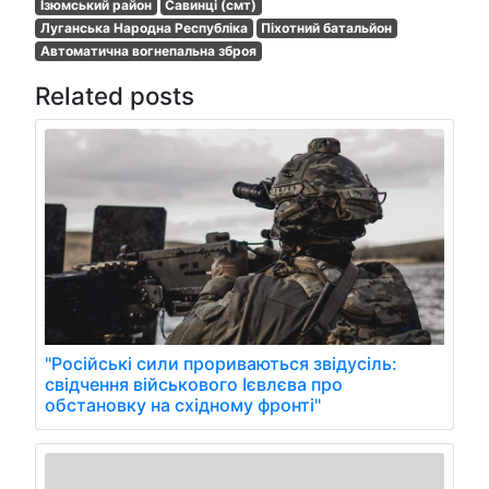
Ізюмський район
Савинці (смт)
Луганська Народна Республіка
Піхотний батальйон
Автоматична вогнепальна зброя
Related posts
"Російські сили прориваються звідусіль:
свідчення військового Ієвлєва про
обстановку на східному фронті"