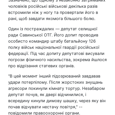
чоловіків російські військові декілька разів
встромили ніж у ногу та провертали його в
рані, щоб завдати якомога більшого болю.
Один із постраждалих — депутат селищної
ради Савинської ОТГ. Його допит проводив
особисто командир штабу батальйону 126
полку військ національної гвардії російської
федерації. Під час допиту депутатові висували
погрози фізичного насильства, зокрема йшлося
про відрізання статевих органів.
"В цей момент інший підозрюваний завдавав
удари потерпілому. Після жорстоких знущань
агресори покинули кімнату тортур. Незабаром
депутат почув, як двері відчинилися, і
всередину кинули димову шашку, через яку він
почав відчувати нестачу повітря," --
повідомили правоохоронні органи.