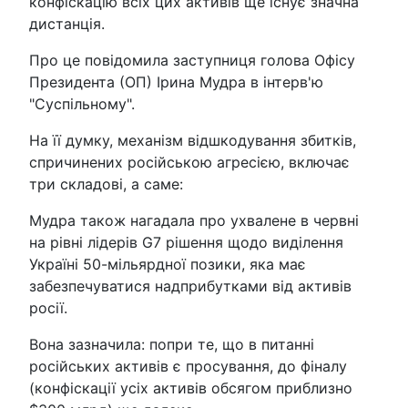
конфіскацію всіх цих активів ще існує значна
дистанція.
Про це повідомила заступниця голова Офісу
Президента (ОП) Ірина Мудра в інтерв'ю
"Суспільному".
На її думку, механізм відшкодування збитків,
спричинених російською агресією, включає
три складові, а саме:
Мудра також нагадала про ухвалене в червні
на рівні лідерів G7 рішення щодо виділення
Україні 50-мільярдної позики, яка має
забезпечуватися надприбутками від активів
росії.
Вона зазначила: попри те, що в питанні
російських активів є просування, до фіналу
(конфіскації усіх активів обсягом приблизно