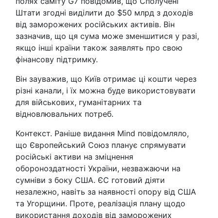
полях саміту G7 повідомив, що Сполучені
Штати згодні виділити до $50 млрд з доходів
від заморожених російських активів. Він
зазначив, що ця сума може зменшитися у разі,
якщо інші країни також заявлять про свою
фінансову підтримку.
Він зауважив, що Київ отримає ці кошти через
різні канали, і їх можна буде використовувати
для військових, гуманітарних та
відновлювальних потреб.
Контекст. Раніше видання Mind повідомляло,
що Європейський Союз планує спрямувати
російські активи на зміцнення
обороноздатності України, незважаючи на
сумніви з боку США. ЄС готовий діяти
незалежно, навіть за наявності опору від США
та Угорщини. Проте, реалізація плану щодо
використання доходів від заморожених