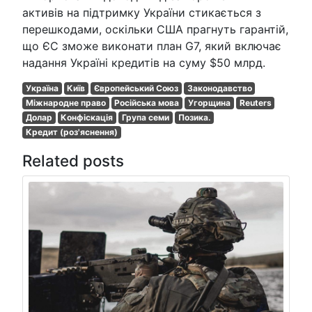
активів на підтримку України стикається з
перешкодами, оскільки США прагнуть гарантій,
що ЄС зможе виконати план G7, який включає
надання Україні кредитів на суму $50 млрд.
Україна
Київ
Європейський Союз
Законодавство
Міжнародне право
Російська мова
Угорщина
Reuters
Долар
Конфіскація
Група семи
Позика.
Кредит (роз'яснення)
Related posts