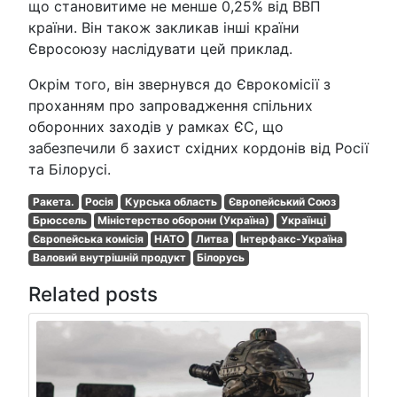
що становитиме не менше 0,25% від ВВП
країни. Він також закликав інші країни
Євросоюзу наслідувати цей приклад.
Окрім того, він звернувся до Єврокомісії з
проханням про запровадження спільних
оборонних заходів у рамках ЄС, що
забезпечили б захист східних кордонів від Росії
та Білорусі.
Ракета.
Росія
Курська область
Європейський Союз
Брюссель
Міністерство оборони (Україна)
Українці
Європейська комісія
НАТО
Литва
Інтерфакс-Україна
Валовий внутрішній продукт
Білорусь
Related posts