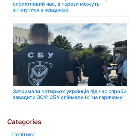
сприятливий час, а терези можуть
зіткнутися з невдачею.
Затримали чотирьох українців під час спроби
завадити ЗСУ: СБУ спіймали їх "на гарячому"
Categories
Політика