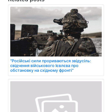
"Російські сили прориваються звідусіль:
свідчення військового Ієвлєва про
обстановку на східному фронті"