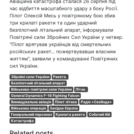
Авіаційна катастрофа сталася 26 серпня під
час відбиття масштабного удару з боку Росії.
Пілот Олексій Месь у повітряному бою збив
три крилаті ракети та один ударний
безпілотний літальний апарат, інформували
Повітряні сили Збройних Сил України у четвер.
"Пілот врятував українців від смертельних
російських ракет... пожертвувавши власним
життям", заявили у командуванні Повітряних
сил України.
Збройні сили України
Ракета.
Безпілотний літальний апарат
Військово-повітряні сили України
Літак.
General Dynamics F-16 Fighting Falcon
Винищувальна авіація
Пілот літака
Радіо «Свобода»
Військова операція
Західна Європа
Генеральний персонал
Крилата ракета
Собачий бій
Катастрофа
Related posts