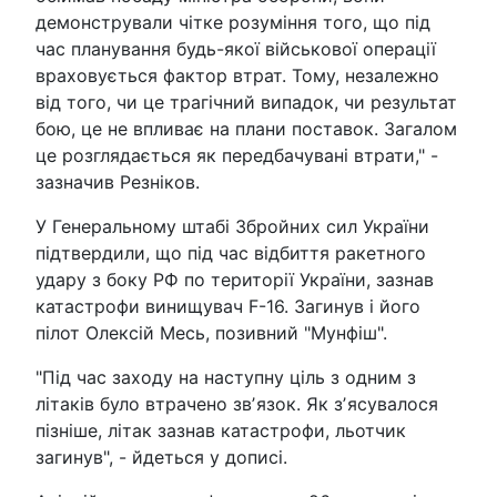
демонстрували чітке розуміння того, що під
час планування будь-якої військової операції
враховується фактор втрат. Тому, незалежно
від того, чи це трагічний випадок, чи результат
бою, це не впливає на плани поставок. Загалом
це розглядається як передбачувані втрати," -
зазначив Резніков.
У Генеральному штабі Збройних сил України
підтвердили, що під час відбиття ракетного
удару з боку РФ по території України, зазнав
катастрофи винищувач F-16. Загинув і його
пілот Олексій Месь, позивний "Мунфіш".
"Під час заходу на наступну ціль з одним з
літаків було втрачено звʼязок. Як зʼясувалося
пізніше, літак зазнав катастрофи, льотчик
загинув", - йдеться у дописі.