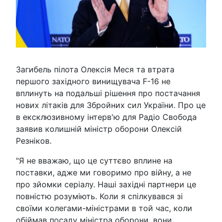
Загибель пілота Олексія Меся та втрата
першого західного винищувача F-16 не
вплинуть на подальші рішення про постачання
нових літаків для Збройних сил України. Про це
в ексклюзивному інтерв'ю для Радіо Свобода
заявив колишній міністр оборони Олексій
Резніков.
"Я не вважаю, що це суттєво вплине на
поставки, адже ми говоримо про війну, а не
про зйомки серіалу. Наші західні партнери це
повністю розуміють. Коли я спілкувався зі
своїми колегами-міністрами в той час, коли
обіймав посаду міністра оборони, вони