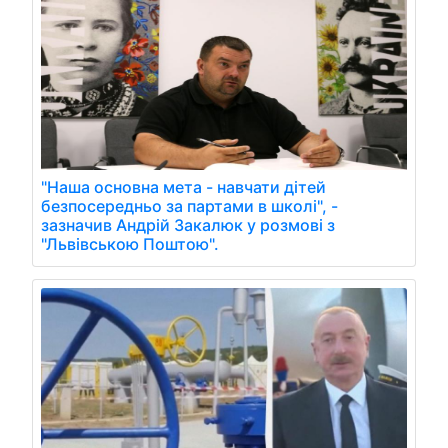
"Наша основна мета - навчати дітей
безпосередньо за партами в школі", -
зазначив Андрій Закалюк у розмові з
"Львівською Поштою".