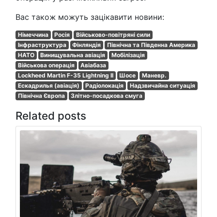
Вас також можуть зацікавити новини:
Німеччина
Росія
Військово-повітряні сили
Інфраструктура
Фінляндія
Північна та Південна Америка
НАТО
Винищувальна авіація
Мобілізація
Військова операція
Авіабаза
Lockheed Martin F-35 Lightning II
Шосе
Маневр.
Ескадрилья (авіація)
Радіолокація
Надзвичайна ситуація
Північна Європа
Злітно-посадкова смуга
Related posts