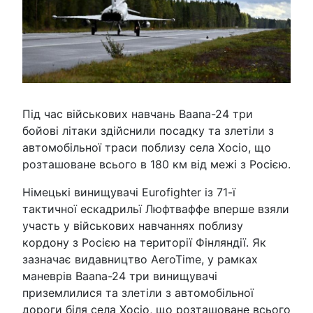
Під час військових навчань Baana-24 три
бойові літаки здійснили посадку та злетіли з
автомобільної траси поблизу села Хосіо, що
розташоване всього в 180 км від межі з Росією.
Німецькі винищувачі Eurofighter із 71-ї
тактичної ескадрильї Люфтваффе вперше взяли
участь у військових навчаннях поблизу
кордону з Росією на території Фінляндії. Як
зазначає видавництво AeroTime, у рамках
маневрів Baana-24 три винищувачі
приземлилися та злетіли з автомобільної
дороги біля села Хосіо, що розташоване всього