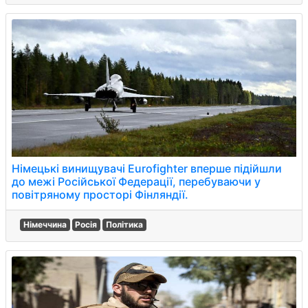
Німецькі винищувачі Eurofighter вперше підійшли
до межі Російської Федерації, перебуваючи у
повітряному просторі Фінляндії.
Німеччина
Росія
Політика