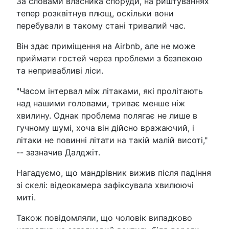
За словами власника споруди, на риштуваннях
тепер розквітнув плющ, оскільки вони
перебували в такому стані тривалий час.
Він здає приміщення на Airbnb, але не може
приймати гостей через проблеми з безпекою
та непривабливі ліси.
"Часом інтервал між літаками, які пролітають
над нашими головами, триває менше ніж
хвилину. Однак проблема полягає не лише в
гучному шумі, хоча він дійсно вражаючий, і
літаки не повинні літати на такій малій висоті,"
-- зазначив Далджіт.
Нагадуємо, що мандрівник вижив після падіння
зі скелі: відеокамера зафіксувала хвилюючі
миті.
Також повідомляли, що чоловік випадково