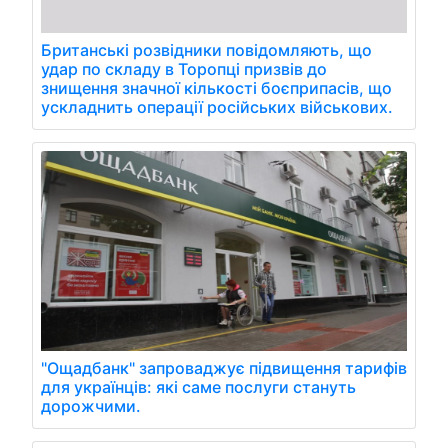
Британські розвідники повідомляють, що
удар по складу в Торопці призвів до
знищення значної кількості боєприпасів, що
ускладнить операції російських військових.
"Ощадбанк" запроваджує підвищення тарифів
для українців: які саме послуги стануть
дорожчими.