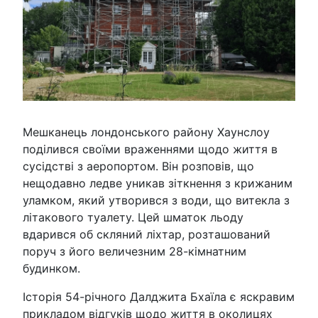
Мешканець лондонського району Хаунслоу
поділився своїми враженнями щодо життя в
сусідстві з аеропортом. Він розповів, що
нещодавно ледве уникав зіткнення з крижаним
уламком, який утворився з води, що витекла з
літакового туалету. Цей шматок льоду
вдарився об скляний ліхтар, розташований
поруч з його величезним 28-кімнатним
будинком.
Історія 54-річного Далджита Бхаїла є яскравим
прикладом відгуків щодо життя в околицях