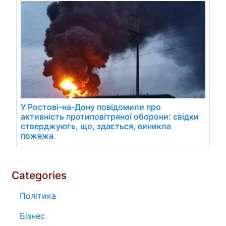
У Ростові-на-Дону повідомили про
активність протиповітряної оборони: свідки
стверджують, що, здається, виникла
пожежа.
Categories
Політика
Бізнес