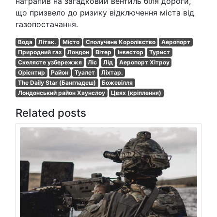
натрапив на загадковий вентиль біля дороги,
що призвело до ризику відключення міста від
газопостачання.
Вода
Літак.
Місто
Сполучене Королівство
Аеропорт
Природний газ
Лондон
Вітер
Інвестор
Турист
Скелясте узбережжя
Ліс
Лід
Аеропорт Хітроу
Орієнтир
Район
Туалет
Ліхтар.
The Daily Star (Бангладеш)
Божевілля
Лондонський район Хаунслоу
Цвях (кріплення)
Related posts