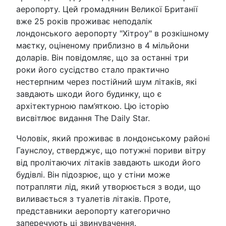
аеропорту. Цей громадянин Великої Британії
вже 25 років проживає неподалік
лондонського аеропорту "Хітроу" в розкішному
маєтку, оціненому приблизно в 4 мільйони
доларів. Він повідомляє, що за останні три
роки його сусідство стало практично
нестерпним через постійний шум літаків, які
завдають шкоди його будинку, що є
архітектурною пам’яткою. Цю історію
висвітлює видання The Daily Star.
Чоловік, який проживає в лондонському районі
Гаунслоу, стверджує, що потужні пориви вітру
від пролітаючих літаків завдають шкоди його
будівлі. Він підозрює, що у стіни може
потрапляти лід, який утворюється з води, що
виливається з туалетів літаків. Проте,
представники аеропорту категорично
заперечують ці звинувачення.