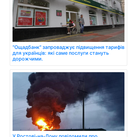
"Ощадбанк" запроваджує підвищення тарифів
для українців: які саме послуги стануть
дорожчими.
У Ростові-на-Дону повідомили про