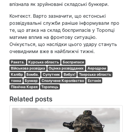
впізнала як зруйновані складські бункери.
Контекст. Варто зазначити, що естонські
розвідувальні служби раніше інформували про
те, що атака на склад боєприпасів у Торопці
матиме вплив на фронтову ситуацію.
Очікується, що наслідки цього удару стануть
очевидними вже в найближчі тижні.
Ракета.
Курська область
Боєприпаси
Військова розвідка
Оцінка розвідданих
Аеродром
Калібр
Бомба.
Супутник
Вибух!
Тверська область
тонна
Бункер
Сполучене Королівство
Естонія
Північна Корея
Торопець
Related posts