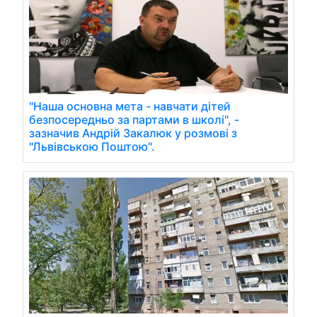
"Наша основна мета - навчати дітей
безпосередньо за партами в школі", -
зазначив Андрій Закалюк у розмові з
"Львівською Поштою".