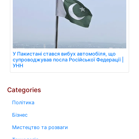
У Пакистані стався вибух автомобіля, що
супроводжував посла Російської Федерації |
УНН
Categories
Політика
Бізнес
Мистецтво та розваги