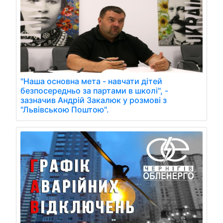
"Наша основна мета - навчати дітей
безпосередньо за партами в школі", -
зазначив Андрій Закалюк у розмові з
"Львівською Поштою".