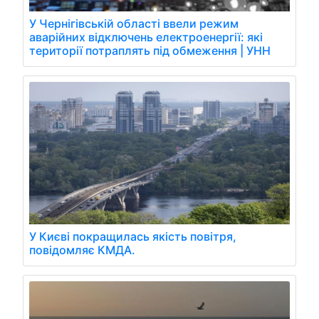
У Чернігівській області ввели режим
аварійних відключень електроенергії: які
території потраплять під обмеження | УНН
У Києві покращилась якість повітря,
повідомляє КМДА.