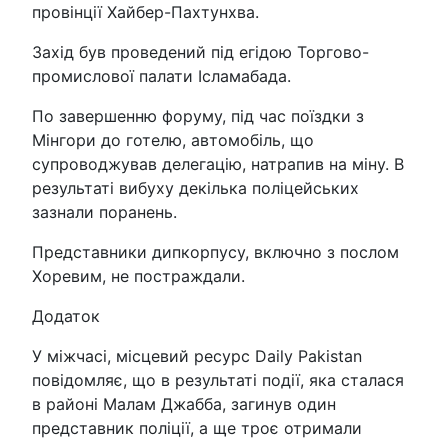
провінції Хайбер-Пахтунхва.
Захід був проведений під егідою Торгово-
промислової палати Ісламабада.
По завершенню форуму, під час поїздки з
Мінгори до готелю, автомобіль, що
супроводжував делегацію, натрапив на міну. В
результаті вибуху декілька поліцейських
зазнали поранень.
Представники дипкорпусу, включно з послом
Хоревим, не постраждали.
Додаток
У міжчасі, місцевий ресурс Daily Pakistan
повідомляє, що в результаті події, яка сталася
в районі Малам Джабба, загинув один
представник поліції, а ще троє отримали