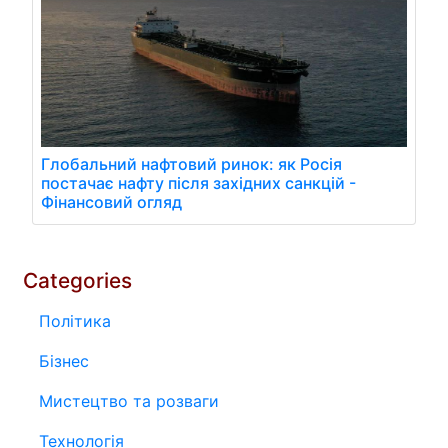
Глобальний нафтовий ринок: як Росія
постачає нафту після західних санкцій -
Фінансовий огляд
Categories
Політика
Бізнес
Мистецтво та розваги
Технологія