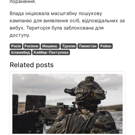
поранення.
Влада ініціювала масштабну пошукову
кампанію для виявлення осіб, відповідальних за
вибух. Територія була заблокована для
доступу.
Росія
Росіяни
Машина.
Туризм
Пакистан
Район
Ісламабад
Хайбер-Пахтунхва
Related posts