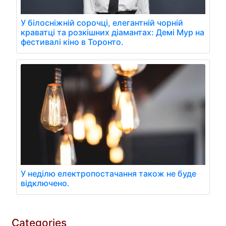
У білосніжній сорочці, елегантній чорній
краватці та розкішних діамантах: Демі Мур на
фестивалі кіно в Торонто.
У неділю електропостачання також не буде
відключено.
Categories