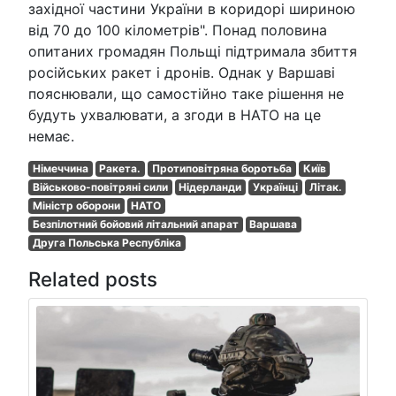
західної частини України в коридорі шириною
від 70 до 100 кілометрів". Понад половина
опитаних громадян Польщі підтримала збиття
російських ракет і дронів. Однак у Варшаві
пояснювали, що самостійно таке рішення не
будуть ухвалювати, а згоди в НАТО на це
немає.
Німеччина
Ракета.
Протиповітряна боротьба
Київ
Військово-повітряні сили
Нідерланди
Українці
Літак.
Міністр оборони
НАТО
Безпілотний бойовий літальний апарат
Варшава
Друга Польська Республіка
Related posts