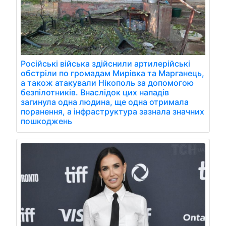
Російські війська здійснили артилерійські
обстріли по громадам Мирівка та Марганець,
а також атакували Нікополь за допомогою
безпілотників. Внаслідок цих нападів
загинула одна людина, ще одна отримала
поранення, а інфраструктура зазнала значних
пошкоджень