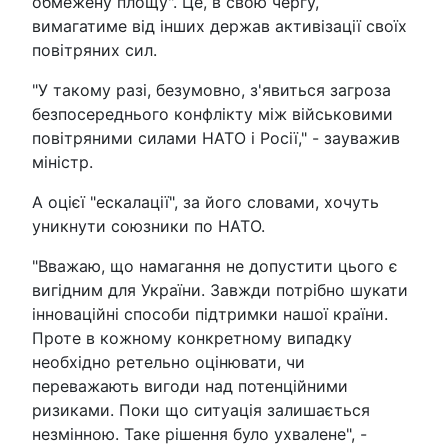
обмежену площу". Це, в свою чергу,
вимагатиме від інших держав активізації своїх
повітряних сил.
"У такому разі, безумовно, з'явиться загроза
безпосереднього конфлікту між військовими
повітряними силами НАТО і Росії," - зауважив
міністр.
А оцієї "ескалації", за його словами, хочуть
уникнути союзники по НАТО.
"Вважаю, що намагання не допустити цього є
вигідним для України. Завжди потрібно шукати
інноваційні способи підтримки нашої країни.
Проте в кожному конкретному випадку
необхідно ретельно оцінювати, чи
переважають вигоди над потенційними
ризиками. Поки що ситуація залишається
незмінною. Таке рішення було ухвалене", -