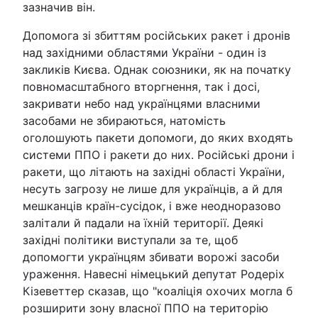
зазначив він.
Допомога зі збиттям російських ракет і дронів
над західними областями України - один із
закликів Києва. Однак союзники, як на початку
повномасштабного вторгнення, так і досі,
закривати небо над українцями власними
засобами не збираються, натомість
оголошують пакети допомоги, до яких входять
системи ППО і ракети до них. Російські дрони і
ракети, що літають на західні області України,
несуть загрозу не лише для українців, а й для
мешканців країн-сусідок, і вже неодноразово
залітали й падали на їхній території. Деякі
західні політики виступали за те, щоб
допомогти українцям збивати ворожі засоби
ураження. Навесні німецький депутат Родеріх
Кізеветтер сказав, що "коаліція охочих могла б
розширити зону власної ППО на територію