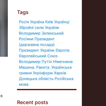
Tags
Росія
Україна
Київ
Українці
Збройні сили України
Володимир Зеленський
Росіяни
Президент
(державна посада)
Президент України
Європа
Європейський Союз
Володимир Путін
Німеччина
Машина.
Ракета.
Українська
гривня
Укрінформ
Харків
Донецька область
Російська
мова
 в
Recent posts