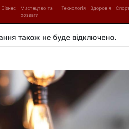
Бізнес
Мистецтво та
Технологія
Здоров'я
Спор
розваги
ання також не буде відключено.