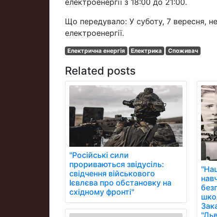
електроенергії з 18:00 до 21:00.
Що передувало: У суботу, 7 вересня, 
електроенергії.
Електрична енергія
Електрика
Споживач
Related posts
"Російські сили
прориваються звідусіль:
"На
свідчення військового
нав
Ієвлєва про обстановку на
без
східному фронті"
школ
Зак
"Ль