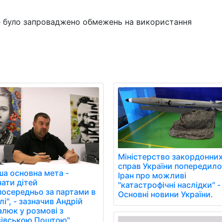
не було запроваджено обмежень на використання
Міністерство закордонни
справ України попередил
ша основна мета -
Іран про можливі
чати дітей
"катастрофічні наслідки" -
посередньо за партами в
Основні новини України.
і", - зазначив Андрій
алюк у розмові з
вівською Поштою".