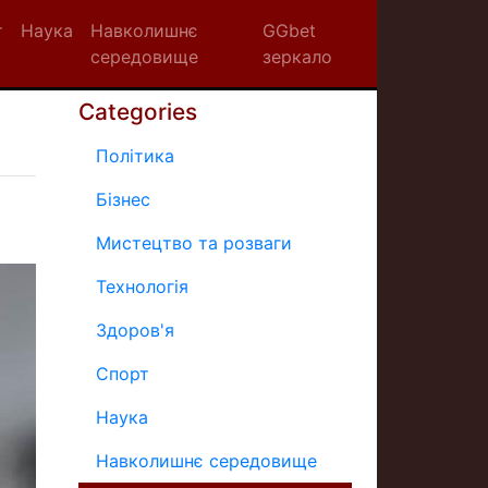
т
Наука
Навколишнє
GGbet
середовище
зеркало
Categories
Політика
Бізнес
Мистецтво та розваги
Технологія
Здоров'я
Спорт
Наука
Навколишнє середовище