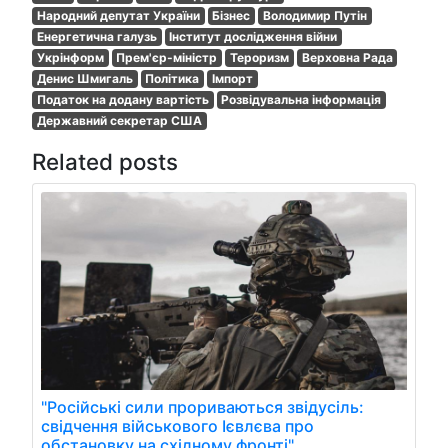
Народний депутат України
Бізнес
Володимир Путін
Енергетична галузь
Інститут дослідження війни
Укрінформ
Прем'єр-міністр
Тероризм
Верховна Рада
Денис Шмигаль
Політика
Імпорт
Податок на додану вартість
Розвідувальна інформація
Державний секретар США
Related posts
"Російські сили прориваються звідусіль:
свідчення військового Ієвлєва про
обстановку на східному фронті"