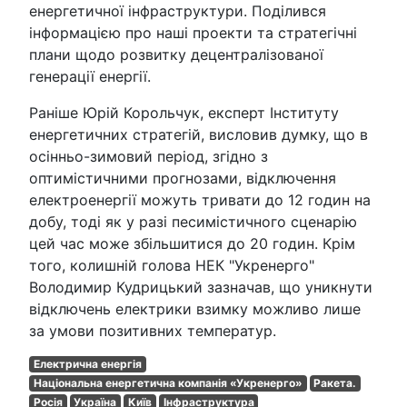
енергетичної інфраструктури. Поділився
інформацією про наші проекти та стратегічні
плани щодо розвитку децентралізованої
генерації енергії.
Раніше Юрій Корольчук, експерт Інституту
енергетичних стратегій, висловив думку, що в
осінньо-зимовий період, згідно з
оптимістичними прогнозами, відключення
електроенергії можуть тривати до 12 годин на
добу, тоді як у разі песимістичного сценарію
цей час може збільшитися до 20 годин. Крім
того, колишній голова НЕК "Укренерго"
Володимир Кудрицький зазначав, що уникнути
відключень електрики взимку можливо лише
за умови позитивних температур.
Електрична енергія
Національна енергетична компанія «Укренерго»
Ракета.
Росія
Україна
Київ
Інфраструктура