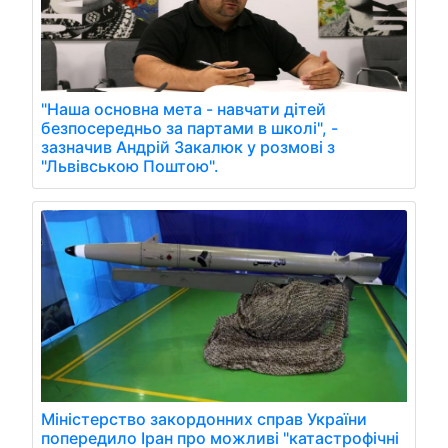
"Наша основна мета - навчати дітей
безпосередньо за партами в школі", -
зазначив Андрій Закалюк у розмові з
"Львівською Поштою".
Міністерство закордонних справ України
попередило Іран про можливі "катастрофічні