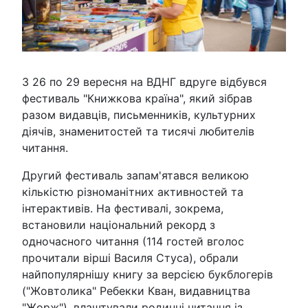
З 26 по 29 вересня на ВДНГ вдруге відбувся
фестиваль "Книжкова країна", який зібрав
разом видавців, письменників, культурних
діячів, знаменитостей та тисячі любителів
читання.
Другий фестиваль запам'ятався великою
кількістю різноманітних активностей та
інтерактивів. На фестивалі, зокрема,
встановили національний рекорд з
одночасного читання (114 гостей вголос
прочитали вірші Василя Стуса), обрали
найпопулярнішу книгу за версією букблогерів
("Жовтолика" Ребекки Кван, видавництва
"Жорж"), влаштували родинні читання із