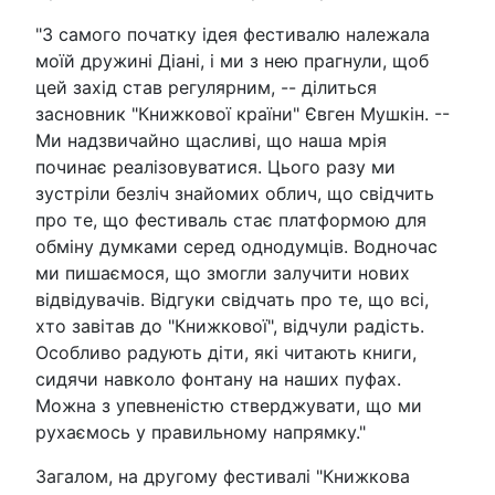
"З самого початку ідея фестивалю належала
моїй дружині Діані, і ми з нею прагнули, щоб
цей захід став регулярним, -- ділиться
засновник "Книжкової країни" Євген Мушкін. --
Ми надзвичайно щасливі, що наша мрія
починає реалізовуватися. Цього разу ми
зустріли безліч знайомих облич, що свідчить
про те, що фестиваль стає платформою для
обміну думками серед однодумців. Водночас
ми пишаємося, що змогли залучити нових
відвідувачів. Відгуки свідчать про те, що всі,
хто завітав до "Книжкової", відчули радість.
Особливо радують діти, які читають книги,
сидячи навколо фонтану на наших пуфах.
Можна з упевненістю стверджувати, що ми
рухаємось у правильному напрямку."
Загалом, на другому фестивалі "Книжкова