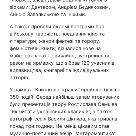
зірками: Дантесом, Андрієм Бєдняковим,
Анною Завальською та іншими.
А також провели окремі програми про
військову творчість, поєднання кіно та
літератури, жанри фентезі та горору,
феміністичні книги; дізналися нове на
майстеркласах і, звичайно, зустрілися всі
разом на ярмарку, що зібрав 120 учасників:
видавництва, книгарні та індивідуальних
авторів.
У рамках "Книжкової країни" пройшло більше
350 подій. Серед найбільш запам'ятовуваних
були презентація твору Ростислава Семківа
"Як читати українських класиків", а також
автограф-сесія Василя Шкляра, яка тривала
понад три години. Не менш цікавим став
музично-поетичний вечір "Метаромантика".