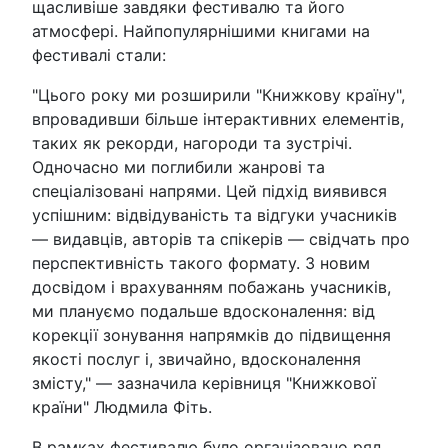
щасливіше завдяки фестивалю та його
атмосфері. Найпопулярнішими книгами на
фестивалі стали:
"Цього року ми розширили "Книжкову країну",
впровадивши більше інтерактивних елементів,
таких як рекорди, нагороди та зустрічі.
Одночасно ми поглибили жанрові та
спеціалізовані напрями. Цей підхід виявився
успішним: відвідуваність та відгуки учасників
— видавців, авторів та спікерів — свідчать про
перспективність такого формату. З новим
досвідом і врахуванням побажань учасників,
ми плануємо подальше вдосконалення: від
корекції зонування напрямків до підвищення
якості послуг і, звичайно, вдосконалення
змісту," — зазначила керівниця "Книжкової
країни" Людмила Фіть.
В рамках фестивалю було організовано ряд