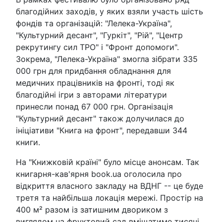
благодійних заходів, у яких взяли участь шість
фондів та організацій: "Лелека-Україна",
"Культурний десант", "Гуркіт", "Рій", "Центр
рекрутингу сил ТРО" і "Фронт допомоги".
Зокрема, "Лелека-Україна" змогла зібрати 335
000 грн для придбання обладнання для
медичних працівників на фронті, тоді як
благодійні ігри з авторами літератури
принесли понад 67 000 грн. Організація
"Культурний десант" також долучилася до
ініціативи "Книга на фронт", передавши 344
книги.
На "Книжковій країні" було місце анонсам. Так
книгарня-кав'ярня book.ua оголосила про
відкриття власного закладу на ВДНГ -- це буде
третя та найбільша локація мережі. Простір на
400 м² разом із затишним двориком з
виглядом на фруктовий сад вміщатиме тисячі