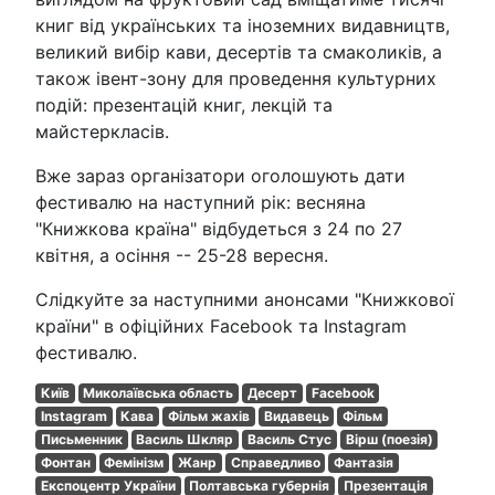
книг від українських та іноземних видавництв,
великий вибір кави, десертів та смаколиків, а
також івент-зону для проведення культурних
подій: презентацій книг, лекцій та
майстеркласів.
Вже зараз організатори оголошують дати
фестивалю на наступний рік: весняна
"Книжкова країна" відбудеться з 24 по 27
квітня, а осіння -- 25-28 вересня.
Слідкуйте за наступними анонсами "Книжкової
країни" в офіційних Facebook та Instagram
фестивалю.
Київ
Миколаївська область
Десерт
Facebook
Instagram
Кава
Фільм жахів
Видавець
Фільм
Письменник
Василь Шкляр
Василь Стус
Вірш (поезія)
Фонтан
Фемінізм
Жанр
Справедливо
Фантазія
Експоцентр України
Полтавська губернія
Презентація