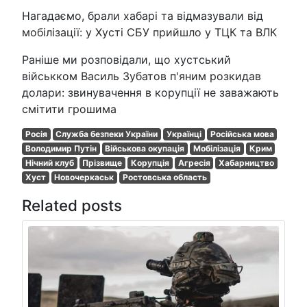
Нагадаємо, брали хабарі та відмазували від
мобілізації: у Хусті СБУ прийшло у ТЦК та ВЛК
Раніше ми розповідали, що хустський
військком Василь Зубатов п'яним розкидав
долари: звинувачення в корупції не заважають
смітити грошима
Росія
Служба безпеки України
Українці
Російська мова
Володимир Путін
Військова окупація
Мобілізація
Крим
Нічний клуб
Прізвище
Корупція
Агресія
Хабарництво
Хуст
Новочеркаськ
Ростовська область
Related posts