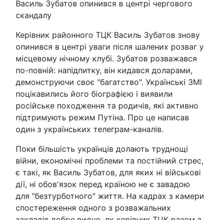
Василь Зубатов опинився в центрі чергового
скандалу
Керівник районного ТЦК Василь Зубатов знову
опинився в центрі уваги після шалених розваг у
місцевому нічному клубі. Зубатов розважався
по-повній: напідпитку, він кидався доларами,
демонструючи своє "багатство". Українські ЗМІ
поцікавились його біографією і виявили
російське походження та родичів, які активно
підтримують режим Путіна. Про це написав
один з українських телеграм-каналів.
Поки більшість українців долають труднощі
війни, економічні проблеми та постійний стрес,
є такі, як Василь Зубатов, для яких ні військові
дії, ні обов'язок перед країною не є завадою
для "безтурботного" життя. На кадрах з камери
спостереження одного з розважальних
закладів добре видно, як керівник ТЦК разом з