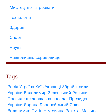
Мистецтво та розваги
Технологія
Здоров'я
Спорт
Наука
Навколишнє середовище
Tags
Росія
Україна
Київ
Українці
Збройні сили
України
Володимир Зеленський
Росіяни
Президент (державна посада)
Президент
України
Європа
Європейський Союз
Володимир Путін
Німеччина
Ракета.
Машина.