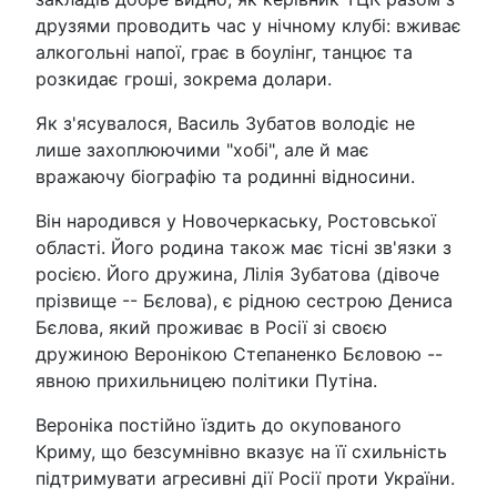
друзями проводить час у нічному клубі: вживає
алкогольні напої, грає в боулінг, танцює та
розкидає гроші, зокрема долари.
Як з'ясувалося, Василь Зубатов володіє не
лише захоплюючими "хобі", але й має
вражаючу біографію та родинні відносини.
Він народився у Новочеркаську, Ростовської
області. Його родина також має тісні зв'язки з
росією. Його дружина, Лілія Зубатова (дівоче
прізвище -- Бєлова), є рідною сестрою Дениса
Бєлова, який проживає в Росії зі своєю
дружиною Веронікою Степаненко Бєловою --
явною прихильницею політики Путіна.
Вероніка постійно їздить до окупованого
Криму, що безсумнівно вказує на її схильність
підтримувати агресивні дії Росії проти України.