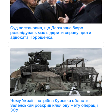
Суд постановив, що Державне бюро
розслідувань має відкрити справу проти
адвоката Порошенка.
Чому Україні потрібна Курська область:
Зеленський розкрив ключову мету операції
ЗСУ