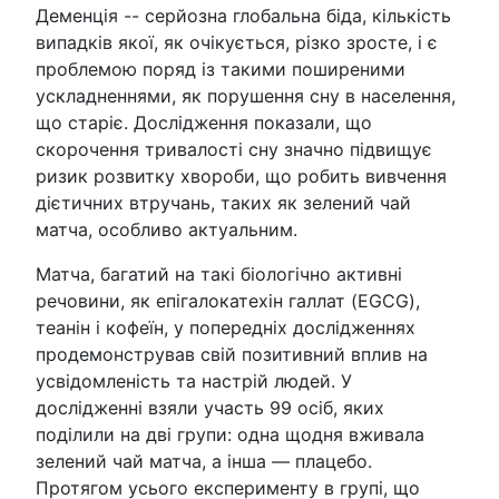
Деменція -- серйозна глобальна біда, кількість
випадків якої, як очікується, різко зросте, і є
проблемою поряд із такими поширеними
ускладненнями, як порушення сну в населення,
що старіє. Дослідження показали, що
скорочення тривалості сну значно підвищує
ризик розвитку хвороби, що робить вивчення
дієтичних втручань, таких як зелений чай
матча, особливо актуальним.
Матча, багатий на такі біологічно активні
речовини, як епігалокатехін галлат (EGCG),
теанін і кофеїн, у попередніх дослідженнях
продемонстрував свій позитивний вплив на
усвідомленість та настрій людей. У
дослідженні взяли участь 99 осіб, яких
поділили на дві групи: одна щодня вживала
зелений чай матча, а інша — плацебо.
Протягом усього експерименту в групі, що