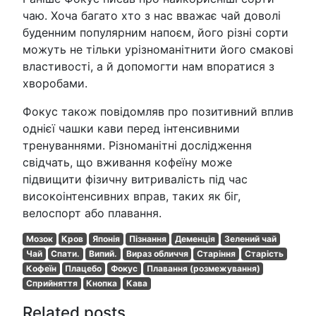
чаю. Хоча багато хто з нас вважає чай доволі
буденним популярним напоєм, його різні сорти
можуть не тільки урізноманітнити його смакові
властивості, а й допомогти нам впоратися з
хворобами.
Фокус також повідомляв про позитивний вплив
однієї чашки кави перед інтенсивними
тренуваннями. Різноманітні дослідження
свідчать, що вживання кофеїну може
підвищити фізичну витривалість під час
високоінтенсивних вправ, таких як біг,
велоспорт або плавання.
Мозок
Кров
Японія
Пізнання
Деменція
Зелений чай
Чай
Спати.
Випий.
Вираз обличчя
Старіння
Старість
Кофеїн
Плацебо
Фокус
Плавання (розмежування)
Сприйняття
Кнопка
Кава
Related posts