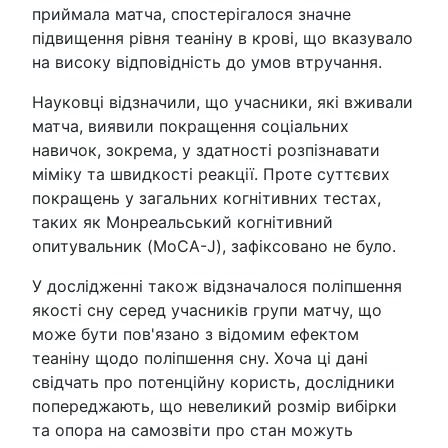
приймала матча, спостерігалося значне
підвищення рівня теаніну в крові, що вказувало
на високу відповідність до умов втручання.
Науковці відзначили, що учасники, які вживали
матча, виявили покращення соціальних
навичок, зокрема, у здатності розпізнавати
міміку та швидкості реакції. Проте суттєвих
покращень у загальних когнітивних тестах,
таких як Монреальський когнітивний
опитувальник (MoCA-J), зафіксовано не було.
У дослідженні також відзначалося поліпшення
якості сну серед учасників групи матчу, що
може бути пов'язано з відомим ефектом
теаніну щодо поліпшення сну. Хоча ці дані
свідчать про потенційну користь, дослідники
попереджають, що невеликий розмір вибірки
та опора на самозвіти про стан можуть