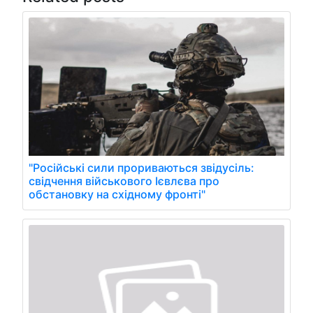
"Російські сили прориваються звідусіль:
свідчення військового Ієвлєва про
обстановку на східному фронті"