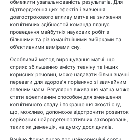
обмежити узагальнюваність результатів. Для
підтвердження цих ефектів і вивчення
довгострокового впливу матча на зниження
когнітивних здібностей команда планує
проведення майбутніх наукових робіт з
більшими та різноманітнішими вибірками та
об'єктивними вимірами сну.
Особливий метод вирощування матчі, що
сприяє збільшенню вмісту теаніну та інших
корисних речовин, може надавати більш значні
переваги для здоров'я порівняно зі звичайним
зеленим чаєм. Регулярне вживання матча може
стати ефективним способом для зменшення
когнітивного спаду і покращення якості сну,
що, можливо, допоможе відстрочити розвиток
серйозних нейродегенеративних захворювань,
таких як деменція, на думку дослідників.
Раніше Фокус писав про найкорисніші сорти