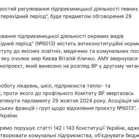
востей регулювання підприємницької діяльності певних
у перехідний період", буде предметом обговорення 29
вання підприємницької діяльності окремих видів
хідний період" (№6013) містить антиконституційні норми
упу до якісних освітніх, медичних та комунальних пос
, яку очолює мер Києва Віталій Кличко. АМУ звернулася
нопроєкт, який винесено на розгляд ВР у другому читан
боту лікарень, шкіл, підприємств тепло- та
, проти якого до профільного Комітету ВР зверталась
зглянути парламенту 29 жовтня 2024 року. Асоціація мі
ських фракцій і груп щодо відхилення проєкту №6013", 
України.
ямо порушує статті 142 і 143 Конституції України, адж
творювати комунальні підприємства, обʼєднувати бюдж