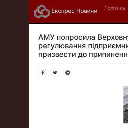
Політика
Експрес Новини
АМУ попросила Верховну
регулювання підприємниц
призвести до припинення