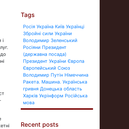
Tags
Росія
Україна
Київ
Українці
Збройні сили України
 і
Володимир Зеленський
луг.
Росіяни
Президент
 до
(державна посада)
ні
Президент України
Європа
Європейський Союз
Володимир Путін
Німеччина
Ракета.
Машина.
Українська
гривня
Донецька область
ст
Харків
Укрінформ
Російська
-
мова
е
Recent posts
етні