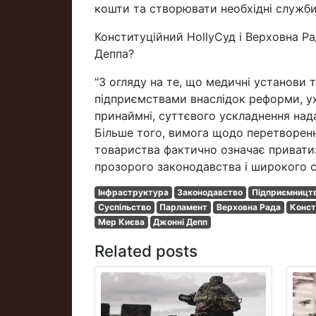
кошти та створювати необхідні служби
Конституційний HollyСуд і Верховна Р
Деппа?
"З огляду на те, що медичні установи 
підприємствами внаслідок реформи, ух
принаймні, суттєвого ускладнення над
Більше того, вимога щодо перетворенн
товариства фактично означає приватиз
прозорого законодавства і широкого с
Інфраструктура
Законодавство
Підприємницт
Суспільство
Парламент
Верховна Рада
Конст
Мер Києва
Джонні Депп
Related posts