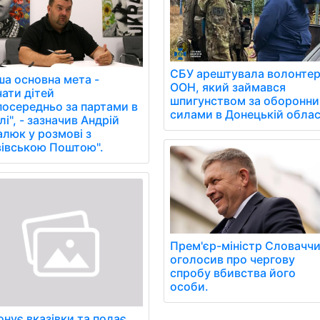
СБУ арештувала волонте
ша основна мета -
ООН, який займався
чати дітей
шпигунством за оборонн
посередньо за партами в
силами в Донецькій облас
і", - зазначив Андрій
алюк у розмові з
вівською Поштою".
Прем'єр-міністр Словачч
оголосив про чергову
спробу вбивства його
особи.
онує вказівки та подає