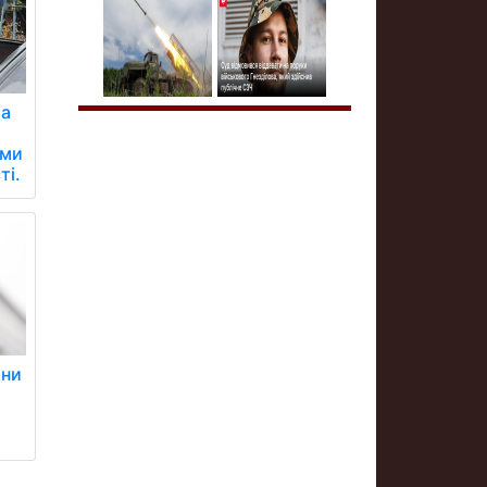
ра
ими
ті.
ини