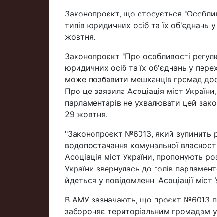
Законопроєкт, що стосується "Особли
типів юридичних осіб та їх об'єднань 
жовтня.
Законопроєкт "Про особливості регулю
юридичних осіб та їх об'єднань у пере
може позбавити мешканців громад дост
Про це заявила Асоціація міст України
парламентарів не ухвалювати цей зако
29 жовтня.
"Законопроєкт №6013, який зупинить ро
водопостачання комунальної власності
Асоціація міст України, пропонують ро
України звернулась до голів парламент
йдеться у повідомленні Асоціації міст 
В АМУ зазначають, що проєкт №6013 пр
забороняє територіальним громадам у