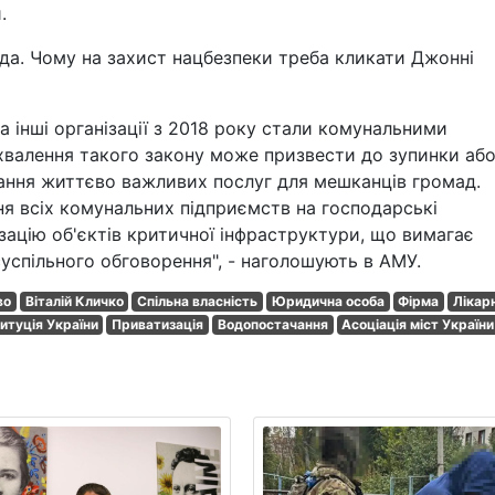
.
ада. Чому на захист нацбезпеки треба кликати Джонні
та інші організації з 2018 року стали комунальними
валення такого закону може призвести до зупинки або
ання життєво важливих послуг для мешканців громад.
я всіх комунальних підприємств на господарські
ацію об'єктів критичної інфраструктури, що вимагає
успільного обговорення", - наголошують в АМУ.
во
Віталій Кличко
Спільна власність
Юридична особа
Фірма
Лікар
итуція України
Приватизація
Водопостачання
Асоціація міст України