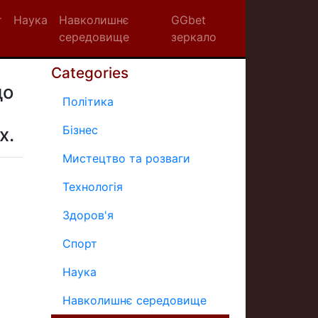
т
Наука
Навколишнє
GGbet
середовище
зеркало
Categories
до
Політика
Бізнес
х.
Мистецтво та розваги
Технологія
Здоров'я
Спорт
Наука
Навколишнє середовище