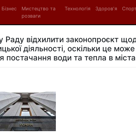
Бізнес
Мистецтво та
Технологія
Здоров'я
Спор
розваги
 Раду відхилити законопроєкт що
ької діяльності, оскільки це може
 постачання води та тепла в міста