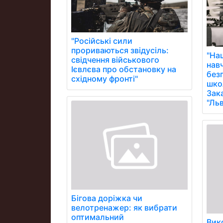
"Російські сили
прориваються звідусіль:
"На
свідчення військового
нав
Ієвлєва про обстановку на
без
східному фронті"
школ
Зак
"Ль
Бігова доріжка чи
велотренажер: як вибрати
оптимальний
Вик