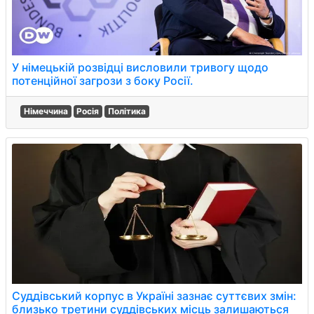
У німецькій розвідці висловили тривогу щодо
потенційної загрози з боку Росії.
Німеччина
Росія
Політика
Суддівський корпус в Україні зазнає суттєвих змін:
близько третини суддівських місць залишаються