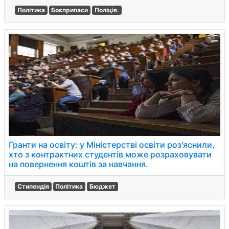
Політика
Боєприпаси
Поліція.
Гранти на освіту: у Міністерстві освіти роз'яснили,
хто з контрактних студентів може розраховувати
на повернення коштів за навчання.
Стипендія
Політика
Бюджет