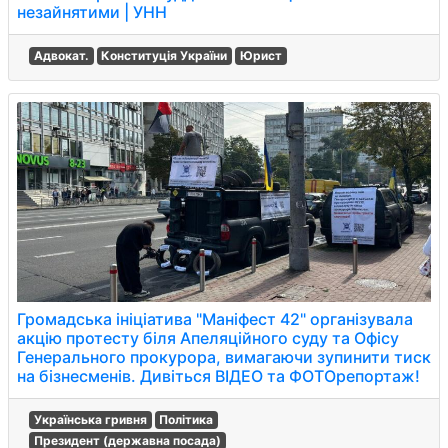
незайнятими | УНН
Адвокат.
Конституція України
Юрист
Громадська ініціатива "Маніфест 42" організувала
акцію протесту біля Апеляційного суду та Офісу
Генерального прокурора, вимагаючи зупинити тиск
на бізнесменів. Дивіться ВІДЕО та ФОТОрепортаж!
Українська гривня
Політика
Президент (державна посада)