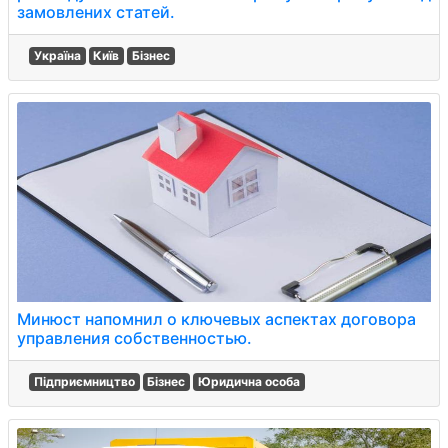
замовлених статей.
Україна
Київ
Бізнес
Минюст напомнил о ключевых аспектах договора
управления собственностью.
Підприємництво
Бізнес
Юридична особа