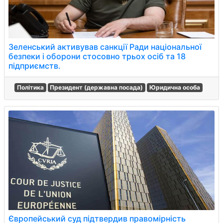
Зеленський активував санкції Ради національної
безпеки і оборони стосовно трьох осіб та 18
підприємств.
Політика
Президент (державна посада)
Юридична особа
Європейський суд підтвердив правомірність