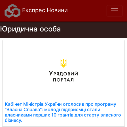
Експрес Новини
Юридична особа
Кабінет Міністрів України оголосив про програму
"Власна Справа": молоді підприємці стали
власниками перших 10 грантів для старту власного
бізнесу.