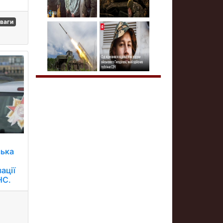
ваги
ська
ації
НС.