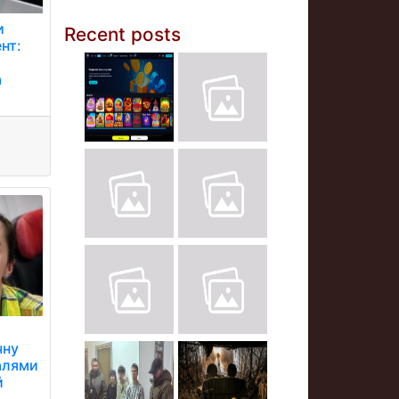
и
Recent posts
нт:
а
чну
алями
й