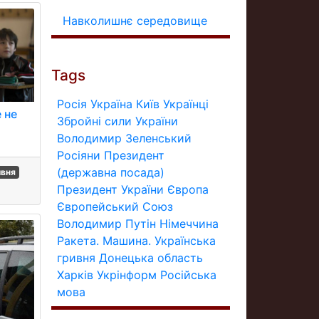
Навколишнє середовище
Tags
Росія
Україна
Київ
Українці
 не
Збройні сили України
Володимир Зеленський
Росіяни
Президент
(державна посада)
ивня
Президент України
Європа
Європейський Союз
Володимир Путін
Німеччина
Ракета.
Машина.
Українська
гривня
Донецька область
Харків
Укрінформ
Російська
мова