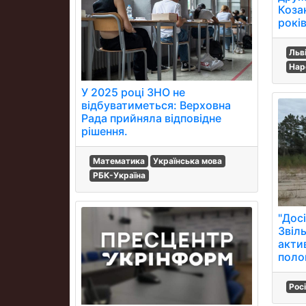
Коза
років
Льв
Нар
У 2025 році ЗНО не
відбуватиметься: Верховна
Рада прийняла відповідне
рішення.
Математика
Українська мова
РБК-Україна
"Досі
Звіл
акти
поло
Рос