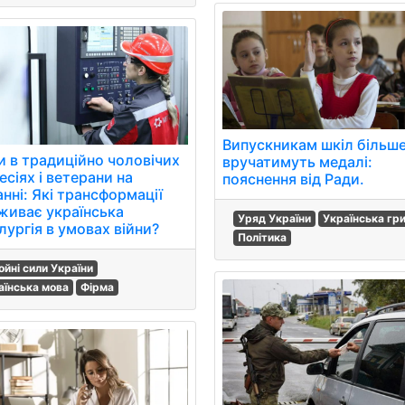
Випускникам шкіл більше
и в традиційно чоловічих
вручатимуть медалі:
сіях і ветерани на
пояснення від Ради.
нні: Які трансформації
живає українська
Уряд України
Українська гр
лургія в умовах війни?
Політика
ойні сили України
аїнська мова
Фірма