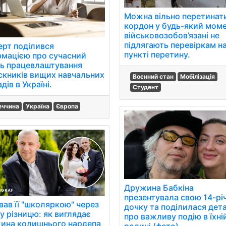
Можна вільно перетинат
кордон у будь-який моме
військовозобов’язані не
підлягають перевіркам н
ерт поділився
пункті перетину.
рмацією про сучасний
нь працевлаштування
скників вищих навчальних
Воєнний стан
Мобілізація
дів в Україні.
Студент
еччина
Україна
Європа
Дружина Бабкіна
презентувала свою 14-рі
вав її "школяркою" через
дочку та поділилася дет
у різницю: як виглядає
про важливу подію в їхні
ина колишнього нардепа
родині (фото)