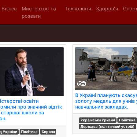
Бізнес
Мистецтво та
Технологія
Здоров'я
Спор
розваги
В Україні планують скасу
істерстві освіти
золоту медаль для учнів 
домили про значний відтік
навчальних закладах.
в старшої школи за
он.
Українська гривня
Політика
Держава (політичний устрій)
д України
Політика
Європа