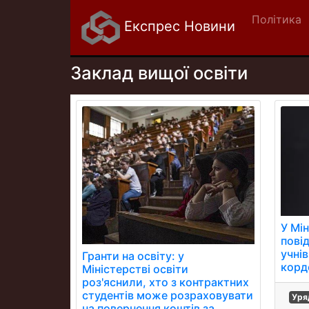
Політика
Експрес Новини
Заклад вищої освіти
У Мін
пові
учні
Гранти на освіту: у
корд
Міністерстві освіти
роз'яснили, хто з контрактних
студентів може розраховувати
Уря
на повернення коштів за