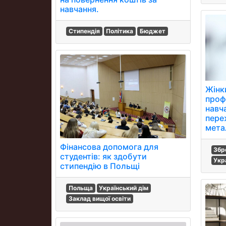
навчання.
Стипендія
Політика
Бюджет
Жінк
профе
навча
пере
мета
Фінансова допомога для
Збр
студентів: як здобути
Укр
стипендію в Польщі
Польща
Український дім
Заклад вищої освіти