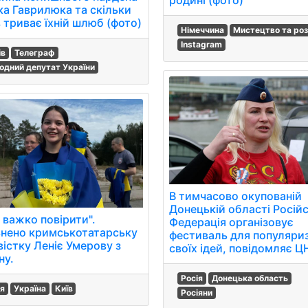
ка Гаврилюка та скільки
 триває їхній шлюб (фото)
Німеччина
Мистецтво та роз
Instagram
ів
Телеграф
одний депутат України
В тимчасово окупованій
Донецькій області Росій
 важко повірити".
Федерація організовує
ьнено кримськотатарську
фестиваль для популяриз
вістку Леніє Умерову з
своїх ідей, повідомляє Ц
ну.
Росія
Донецька область
ія
Україна
Київ
Росіяни