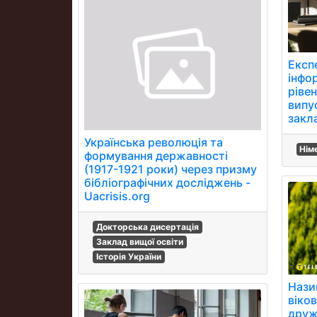
Експ
інфо
ріве
випу
закла
Українська революція та
Нім
формування державності
(1917-1921 роки) через призму
бібліографічних досліджень -
Uacrisis.org
Докторська дисертація
Заклад вищої освіти
Історія України
Нази
віков
друж