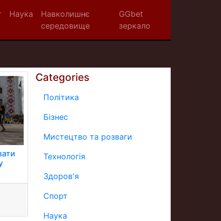
т
Наука
Навколишнє
GGbet
середовище
зеркало
Categories
Політика
Бізнес
Мистецтво та розваги
вати
Технологія
у
Здоров'я
Спорт
Наука