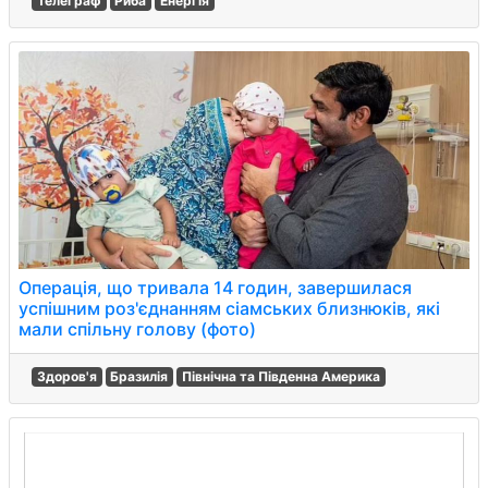
Телеграф
Риба
Енергія
Операція, що тривала 14 годин, завершилася
успішним роз'єднанням сіамських близнюків, які
мали спільну голову (фото)
Здоров'я
Бразилія
Північна та Південна Америка