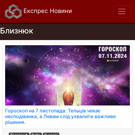
Експрес Новини
Близнюк
Гороскоп на 7 листопада: Тельців чекає
несподіванка, а Левам слід ухвалити важливе
рішення.