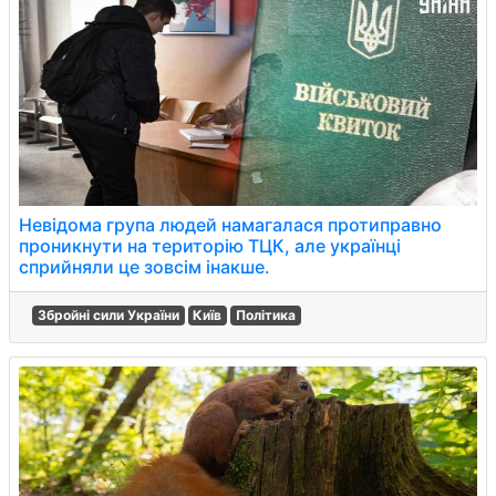
Невідома група людей намагалася протиправно
проникнути на територію ТЦК, але українці
сприйняли це зовсім інакше.
Збройні сили України
Київ
Політика