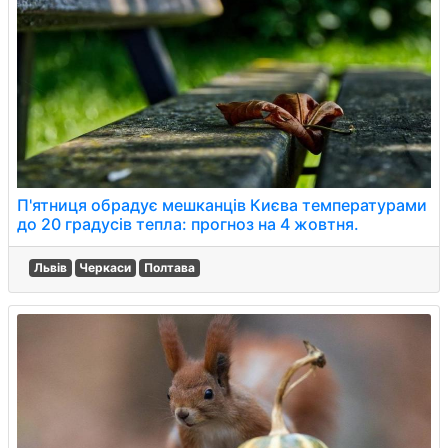
П'ятниця обрадує мешканців Києва температурами
до 20 градусів тепла: прогноз на 4 жовтня.
Львів
Черкаси
Полтава