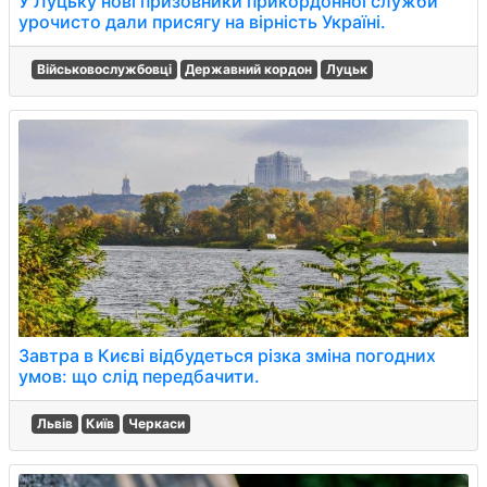
У Луцьку нові призовники прикордонної служби
урочисто дали присягу на вірність Україні.
Військовослужбовці
Державний кордон
Луцьк
Завтра в Києві відбудеться різка зміна погодних
умов: що слід передбачити.
Львів
Київ
Черкаси