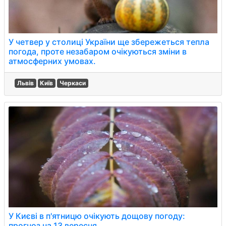
У четвер у столиці України ще збережеться тепла
погода, проте незабаром очікуються зміни в
атмосферних умовах.
Львів
Київ
Черкаси
У Києві в п'ятницю очікують дощову погоду:
прогноз на 13 вересня.