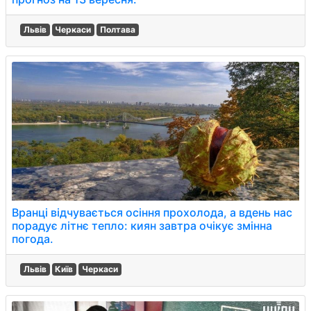
Львів
Черкаси
Полтава
Вранці відчувається осіння прохолода, а вдень нас
порадує літнє тепло: киян завтра очікує змінна
погода.
Львів
Київ
Черкаси