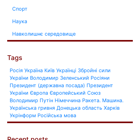
Спорт
Наука
Навколишнє середовище
Tags
Росія
Україна
Київ
Українці
Збройні сили
України
Володимир Зеленський
Росіяни
Президент (державна посада)
Президент
України
Європа
Європейський Союз
Володимир Путін
Німеччина
Ракета.
Машина.
Українська гривня
Донецька область
Харків
Укрінформ
Російська мова
Recent posts