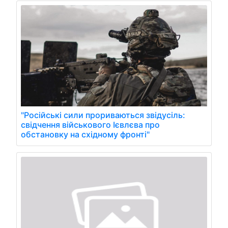
"Російські сили прориваються звідусіль:
свідчення військового Ієвлєва про
обстановку на східному фронті"