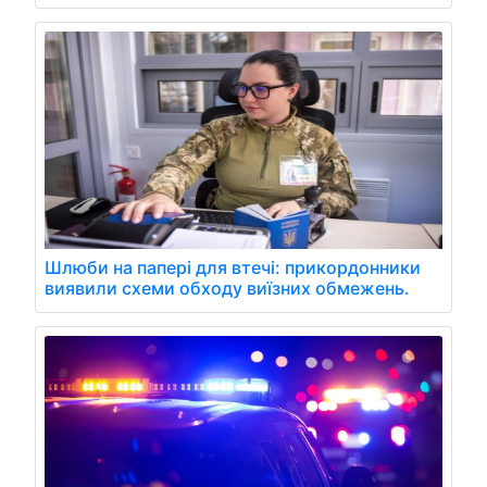
Шлюби на папері для втечі: прикордонники
виявили схеми обходу виїзних обмежень.