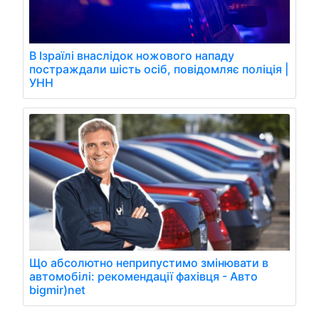
В Ізраїлі внаслідок ножового нападу
постраждали шість осіб, повідомляє поліція |
УНН
Що абсолютно неприпустимо змінювати в
автомобілі: рекомендації фахівця - Авто
bigmir)net