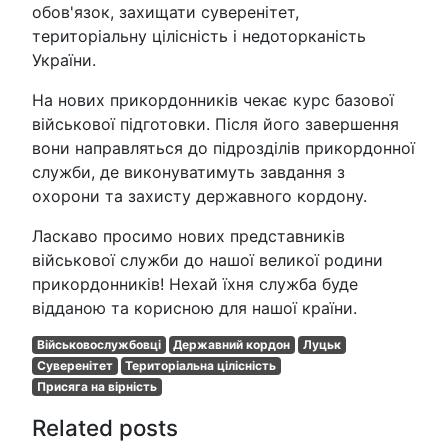
обов'язок, захищати суверенітет,
територіальну цілісність і недоторканість
України.
На нових прикордонників чекає курс базової
військової підготовки. Після його завершення
вони направляться до підрозділів прикордонної
служби, де виконуватимуть завдання з
охорони та захисту державного кордону.
Ласкаво просимо нових представників
військової служби до нашої великої родини
прикордонників! Нехай їхня служба буде
відданою та корисною для нашої країни.
Військовослужбовці
Державний кордон
Луцьк
Суверенітет
Територіальна цілісність
Присяга на вірність
Related posts