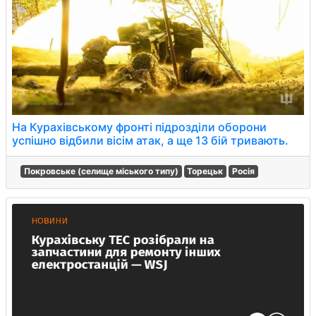
На Курахівському фронті підрозділи оборони
успішно відбили вісім атак, а ще 13 бій тривають.
Покровське (селище міського типу)
Торецьк
Росія