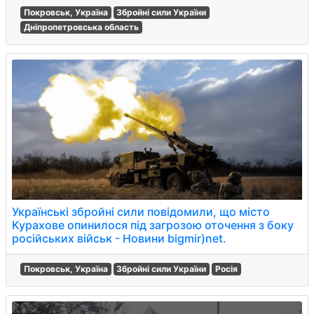
Покровськ, Україна
Збройні сили України
Дніпропетровська область
Українські збройні сили повідомили, що місто
Курахове опинилося під загрозою оточення з боку
російських військ - Новини bigmir)net.
Покровськ, Україна
Збройні сили України
Росія