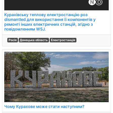
Курахівську теплову електростанцію роз
dismantled для використання її компонентів у
ремонті інших електричних станцій, згідно з
повідомленням WSJ.
Росія
Донецька область
Електростанція
Чому Курахове може стати наступним?