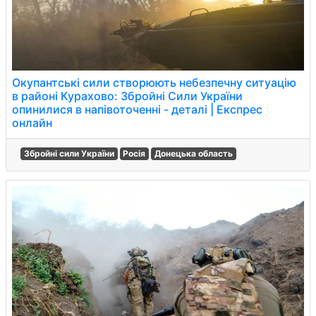
Окупантські сили створюють небезпечну ситуацію
в районі Курахово: Збройні Сили України
опинилися в напівоточенні - деталі | Експрес
онлайн
Збройні сили України
Росія
Донецька область