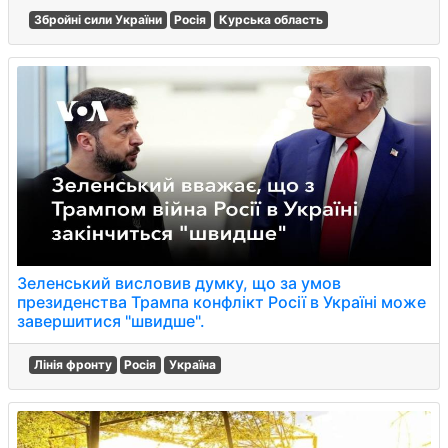
Збройні сили України
Росія
Курська область
Зеленський висловив думку, що за умов
президенства Трампа конфлікт Росії в Україні може
завершитися "швидше".
Лінія фронту
Росія
Україна