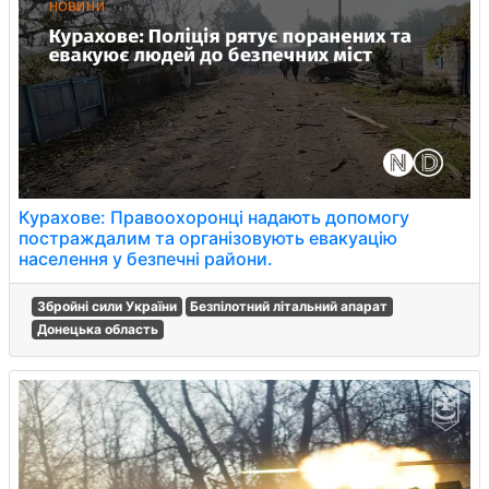
Курахове: Правоохоронці надають допомогу
постраждалим та організовують евакуацію
населення у безпечні райони.
Збройні сили України
Безпілотний літальний апарат
Донецька область