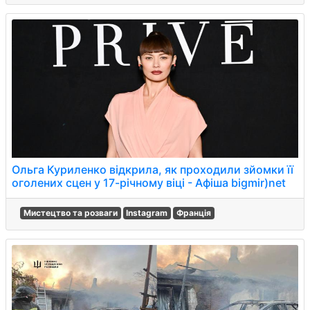
Ольга Куриленко відкрила, як проходили зйомки її
оголених сцен у 17-річному віці - Афіша bigmir)net
Мистецтво та розваги
Instagram
Франція