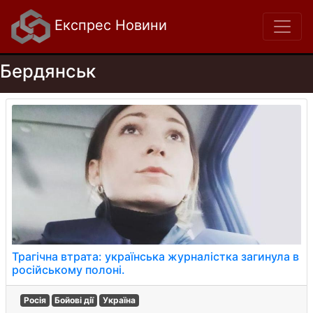
Експрес Новини
Бердянськ
Трагічна втрата: українська журналістка загинула в
російському полоні.
Росія
Бойові дії
Україна