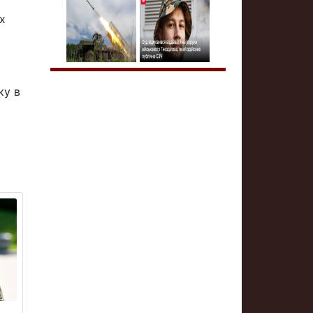
а
х
ку в