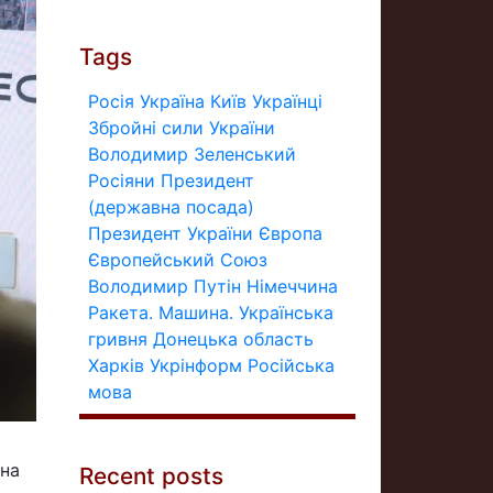
Tags
Росія
Україна
Київ
Українці
Збройні сили України
Володимир Зеленський
Росіяни
Президент
(державна посада)
Президент України
Європа
Європейський Союз
Володимир Путін
Німеччина
Ракета.
Машина.
Українська
гривня
Донецька область
Харків
Укрінформ
Російська
мова
 на
Recent posts