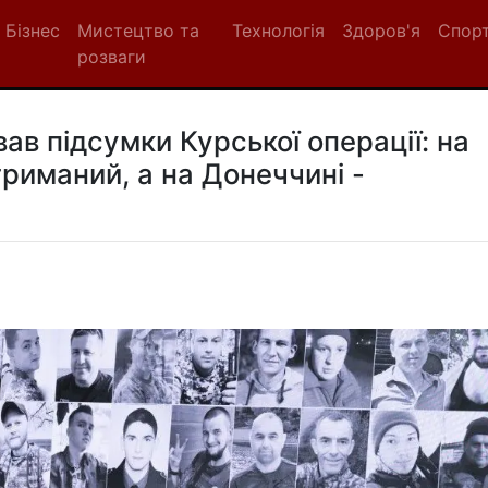
Бізнес
Мистецтво та
Технологія
Здоров'я
Спор
розваги
в підсумки Курської операції: на
риманий, а на Донеччині -