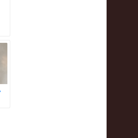
,
у
,