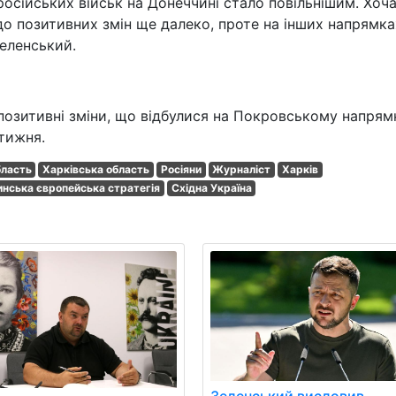
осійських військ на Донеччині стало повільнішим. Хоч
до позитивних змін ще далеко, проте на інших напрямка
Зеленський.
озитивні зміни, що відбулися на Покровському напрям
тижня.
бласть
Харківська область
Росіяни
Журналіст
Харків
инська європейська стратегія
Східна Україна