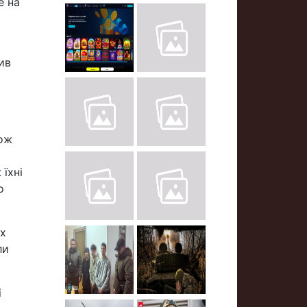
е на
ив
кож
їхні
о
ах
ли
і