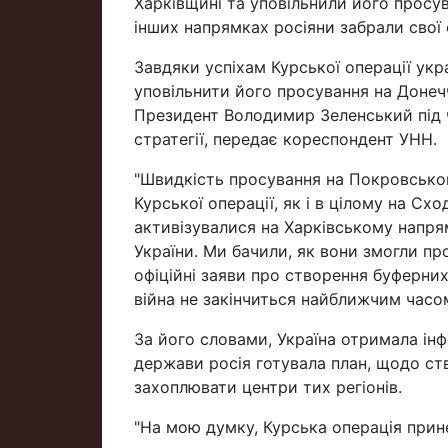
Харківщині та уповільнили його просу
інших напрямках росіяни забрали свої 
Завдяки успіхам Курської операції укр
уповільнити його просування на Донеч
Президент Володимир Зеленський під ча
стратегії, передає кореспондент УНН.
"Швидкість просування на Покровськом
Курської операції, як і в цілому на Схо
активізувалися на Харківському напря
України. Ми бачили, як вони змогли пр
офіційні заяви про створення буферни
війна не закінчиться найближчим часом
За його словами, Україна отримала інф
держави росія готувала план, щодо ст
захоплювати центри тих регіонів.
"На мою думку, Курська операція прине