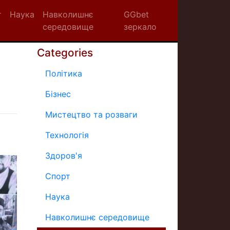
т
Наука
Навколишнє
GGbet
середовище
зеркало
Categories
Політика
Бізнес
Мистецтво та розваги
Технологія
Здоров'я
Спорт
Наука
Навколишнє середовище