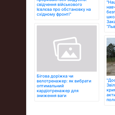
"На
свідчення військового
нав
Ієвлєва про обстановку на
без
східному фронті"
школ
Зак
"Ль
Бігова доріжка чи
"Дос
велотренажер: як вибрати
Зві
оптимальний
кри
кардіотренажер для
акт
зниження ваги
пол