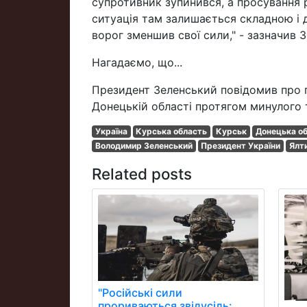
супротивник зупинився, а просування р
ситуація там залишається складною і 
ворог зменшив свої сили," - зазначив 
Нагадаємо, що...
Президент Зеленський повідомив про п
Донецькій області протягом минулого 
Україна
Курська область
Курськ
Донецька о
Володимир Зеленський
Президент України
Ялт
Related posts
"Російські сили
прориваються звідусіль: