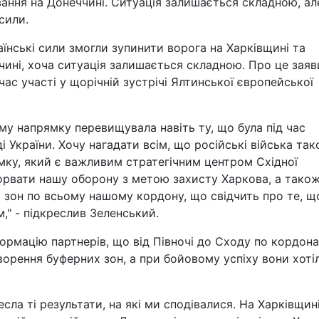
вання на Донеччині. Ситуація залишається складною, ал
сили.
аїнські сили змогли зупинити ворога на Харківщині та
чині, хоча ситуація залишається складною. Про це заяв
с участі у щорічній зустрічі Ялтинської європейської
у напрямку перевищувала навіть ту, що була під час
ді України. Хочу нагадати всім, що російські війська та
мку, який є важливим стратегічним центром Східної
орвати нашу оборону з метою захисту Харкова, а також 
х зон по всьому нашому кордону, що свідчить про те, щ
," - підкреслив Зеленський.
ормацію партнерів, що від Півночі до Сходу по кордон
ворення буферних зон, а при бойовому успіху вони хоті
сла ті результати, на які ми сподівалися. На Харківщин