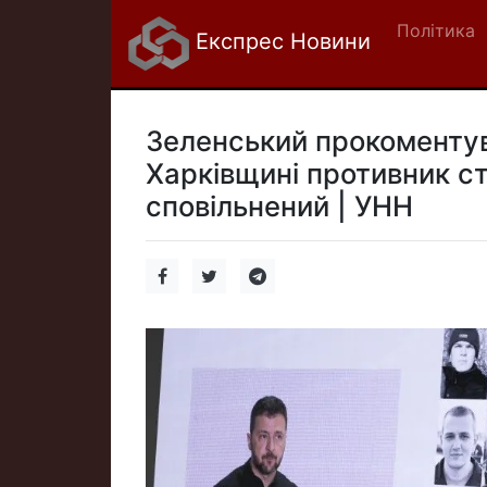
Політика
Експрес Новини
Зеленський прокоментува
Харківщині противник ст
сповільнений | УНН