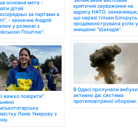
Зеленський висловив
ша основна мета -
критичне зауваження на
чати дітей
адресу НАТО, зазначивши
посередньо за партами в
що наразі тільки Білорусь
і", - зазначив Андрій
продемонструвала успіх 
алюк у розмові з
знищенні "Шахедів".
вівською Поштою".
В Одесі пролунали вибухи
активно діє система
і важко повірити".
протиповітряної оборони.
льнено
мськотатарську
ивістку Леніє Умерову з
ону.