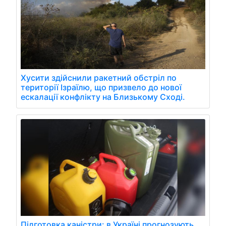
Хусити здійснили ракетний обстріл по
території Ізраїлю, що призвело до нової
ескалації конфлікту на Близькому Сході.
Підготовка каністри: в Україні прогнозують