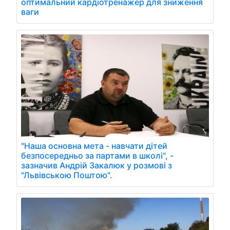
оптимальний кардіотренажер для зниження
ваги
"Наша основна мета - навчати дітей
безпосередньо за партами в школі", -
зазначив Андрій Закалюк у розмові з
"Львівською Поштою".