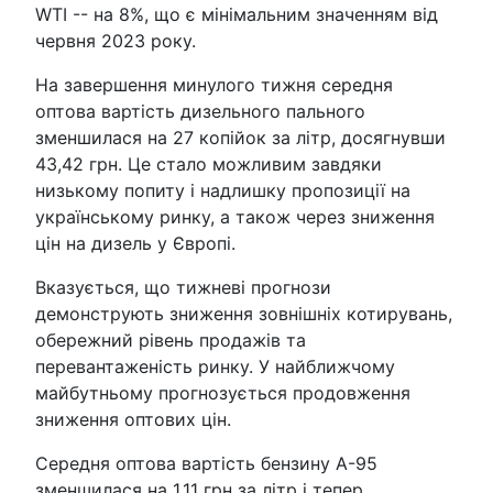
WTI -- на 8%, що є мінімальним значенням від
червня 2023 року.
На завершення минулого тижня середня
оптова вартість дизельного пального
зменшилася на 27 копійок за літр, досягнувши
43,42 грн. Це стало можливим завдяки
низькому попиту і надлишку пропозиції на
українському ринку, а також через зниження
цін на дизель у Європі.
Вказується, що тижневі прогнози
демонструють зниження зовнішніх котирувань,
обережний рівень продажів та
перевантаженість ринку. У найближчому
майбутньому прогнозується продовження
зниження оптових цін.
Середня оптова вартість бензину А-95
зменшилася на 1,11 грн за літр і тепер