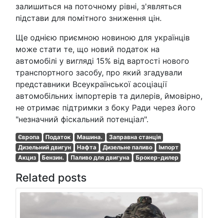
залишиться на поточному рівні, з'являться
підстави для помітного зниження цін.
Ще однією приємною новиною для українців
може стати те, що новий податок на
автомобілі у вигляді 15% від вартості нового
транспортного засобу, про який згадували
представники Всеукраїнської асоціації
автомобільних імпортерів та дилерів, ймовірно,
не отримає підтримки з боку Ради через його
"незначний фіскальний потенціал".
Європа
Податок
Машина.
Заправна станція
Дизельний двигун
Нафта
Дизельне паливо
Імпорт
Акциз
Бензин.
Паливо для двигуна
Брокер-дилер
Related posts