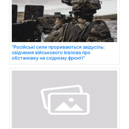
"Російські сили прориваються звідусіль:
свідчення військового Ієвлєва про
обстановку на східному фронті"