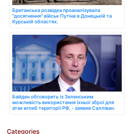
Британська розвідка проаналізувала
"досягнення" військ Путіна в Донецькій та
Курській областях.
Байден обговорить із Зеленським
можливість використання їхньої зброї для
атак вглиб території РФ, - заявив Салліван.
Categories