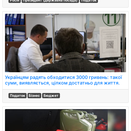
Росія
Президент (державна посада)
Податок
Українцям радять обходитися 3000 гривень: такої
суми, виявляється, цілком достатньо для життя.
Податок
Бізнес
Бюджет