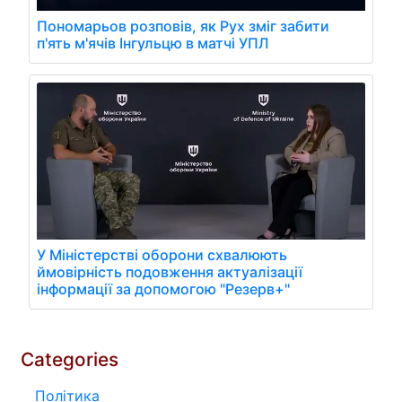
Пономарьов розповів, як Рух зміг забити
п'ять м'ячів Інгульцю в матчі УПЛ
У Міністерстві оборони схвалюють
ймовірність подовження актуалізації
інформації за допомогою "Резерв+"
Categories
Політика