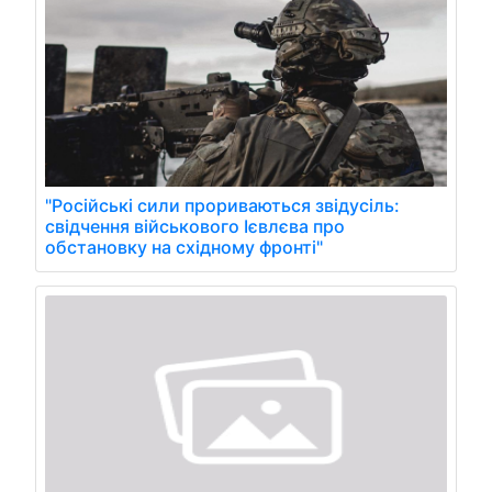
"Російські сили прориваються звідусіль:
свідчення військового Ієвлєва про
обстановку на східному фронті"