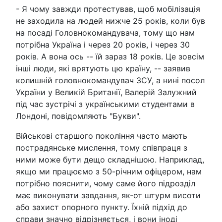
- Я чому завжди протестував, щоб мобілізація
не заходила на людей нижче 25 років, коли був
на посаді Головнокомандувача, тому що нам
потрібна Україна і через 20 років, і через 30
років. А вона ось -- їй зараз 18 років. Це зовсім
інші люди, які врятують цю країну, -- заявив
колишній головнокомандувач ЗСУ, а нині посол
України у Великій Британії, Валерій Залужний
під час зустрічі з українськими студентами в
Лондоні, повідомляють "Букви".
Військові старшого покоління часто мають
пострадянське мислення, тому співпраця з
ними може бути дещо складнішою. Наприклад,
якщо ми працюємо з 50-річним офіцером, нам
потрібно пояснити, чому саме його підрозділ
має виконувати завдання, як-от штурм висоти
або захист опорного пункту. Їхній підхід до
справи значно відрізняється, і вони іноді