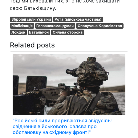
тоді ми виховали тих, хто не хоче захищати
свою Батьківщину.
Збройні сили України
Рота (військова частина)
Мобілізація
Головнокомандувач
Сполучене Королівство
Лондон
Батальйон
Сильна сторона
Related posts
"Російські сили прориваються звідусіль:
свідчення військового Ієвлєва про
обстановку на східному фронті"