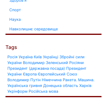
Здоров'я
Спорт
Наука
Навколишнє середовище
Tags
Росія
Україна
Київ
Українці
Збройні сили
України
Володимир Зеленський
Росіяни
Президент (державна посада)
Президент
України
Європа
Європейський Союз
Володимир Путін
Німеччина
Ракета.
Машина.
Українська гривня
Донецька область
Харків
Укрінформ
Російська мова