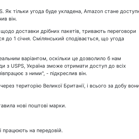
. Як тільки угода буде укладена, Amazon стане досту
ив він.
 щодо доставки дрібних пакетів, тривають переговори
 до 1 січня. Смілянський сподівається, що угода
деальним варіантом, оскільки це дозволило б нам
ди з USPS, Україна зможе отримати доступ до всіх
впрацює з ними", - підкреслив він.
ерез територію Великої Британії, і всього за добу вон
авила нові поштові марки.
кі працюють на передовій.