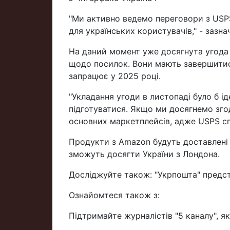
"Ми активно ведемо переговори з USPS
для українських користувачів," - зазнач
На даний момент уже досягнута угода
щодо посилок. Вони мають завершитися
запрацює у 2025 році.
"Укладання угоди в листопаді було б і
підготуватися. Якщо ми досягнемо зго
основних маркетплейсів, адже USPS спі
Продукти з Amazon будуть доставлені ч
зможуть досягти України з Лондона.
Досліджуйте також: "Укрпошта" предст
Ознайомтеся також з:
Підтримайте журналістів "5 каналу", я