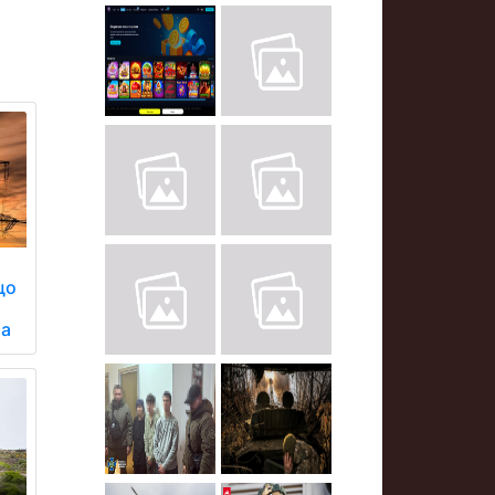
що
ua