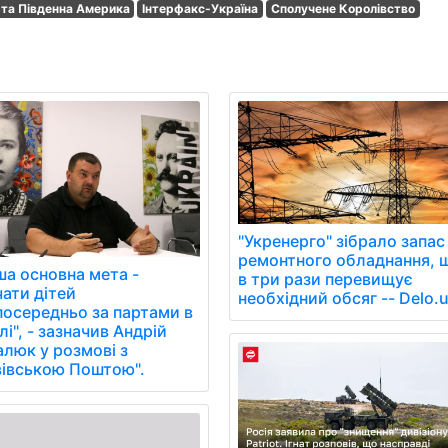
 та Південна Америка
Інтерфакс-Україна
Сполучене Королівство
"Укренерго" зібрало запас
ремонтного обладнання, 
ша основна мета -
в три рази перевищує
чати дітей
необхідний обсяг -- Delo.
посередньо за партами в
і", - зазначив Андрій
алюк у розмові з
вівською Поштою".