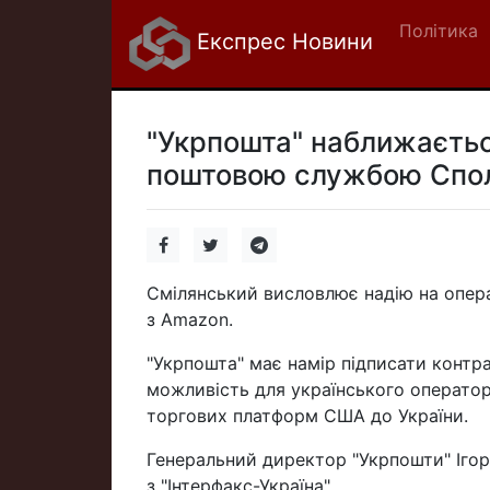
Політика
Експрес Новини
"Укрпошта" наближаєтьс
поштовою службою Спол
Смілянський висловлює надію на опера
з Amazon.
"Укрпошта" має намір підписати конт
можливість для українського оператор
торгових платформ США до України.
Генеральний директор "Укрпошти" Ігор
з "Інтерфакс-Україна".