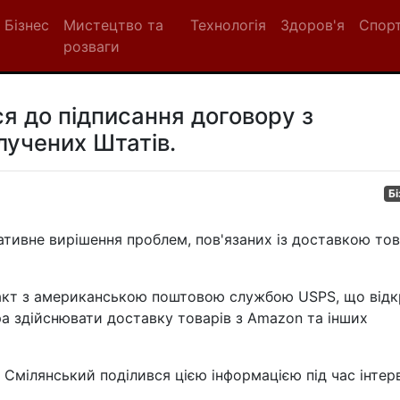
Бізнес
Мистецтво та
Технологія
Здоров'я
Спор
розваги
я до підписання договору з
учених Штатів.
Бі
тивне вирішення проблем, пов'язаних із доставкою тов
ракт з американською поштовою службою USPS, що від
а здійснювати доставку товарів з Amazon та інших
 Смілянський поділився цією інформацією під час інтер