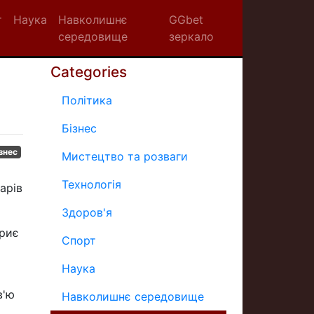
т
Наука
Навколишнє
GGbet
середовище
зеркало
Categories
Політика
Бізнес
знес
Мистецтво та розваги
Технологія
арів
Здоров'я
криє
Спорт
Наука
в'ю
Навколишнє середовище