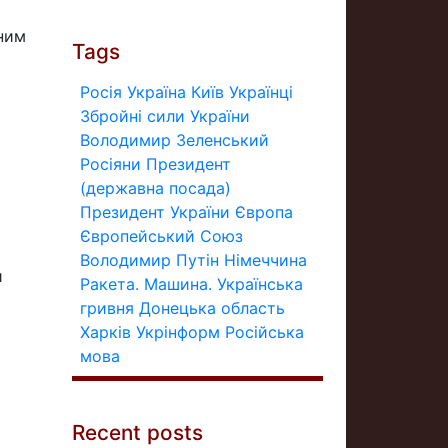
пним
Tags
Росія
Україна
Київ
Українці
Збройні сили України
Володимир Зеленський
Росіяни
Президент
(державна посада)
Президент України
Європа
Європейський Союз
Володимир Путін
Німеччина
и
Ракета.
Машина.
Українська
гривня
Донецька область
Харків
Укрінформ
Російська
мова
Recent posts