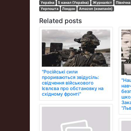
Україна
5 канал (Україна)
Журналіст
Північна
Укрпошта
Лондон
Amazon (компанія)
Related posts
"Російські сили
прориваються звідусіль:
"На
свідчення військового
нав
Ієвлєва про обстановку на
без
східному фронті"
школ
Зак
"Ль