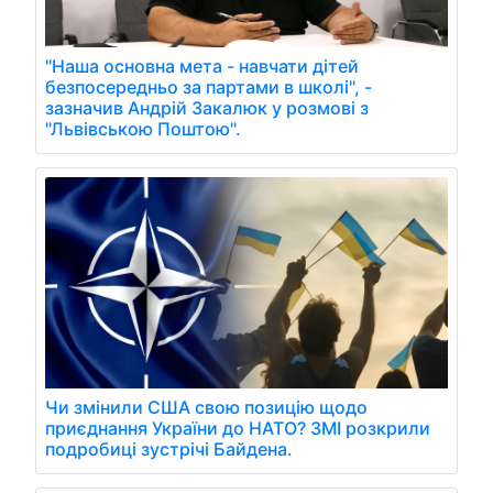
"Наша основна мета - навчати дітей
безпосередньо за партами в школі", -
зазначив Андрій Закалюк у розмові з
"Львівською Поштою".
Чи змінили США свою позицію щодо
приєднання України до НАТО? ЗМІ розкрили
подробиці зустрічі Байдена.