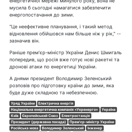
енергетичної мережі минулого року, вона не
мусила б сьогодні намагатися забезпечити
енергопостачання до зими.
"Це неефективне планування, і такий метод
відновлення обійшовся нам більше ніж у рік," --
зазначив він.
Раніше прем'єр-міністр України Денис Шмигаль
попередив, що росія вже готує нові ракетні та
дронові атаки по енергетиці України.
А днями президент Володимир Зеленський
розповів про підготовку країни до зими, яка
буде дуже складною та небезпечною.
Уряд України
Електрична енергія
Національна енергетична компанія «Укренерго»
Україна
Київ
Європейський Союз
Електростанція
Президент (державна посада)
Прем'єр-міністр України
Російська мова
Володимир Зеленський
Інженер