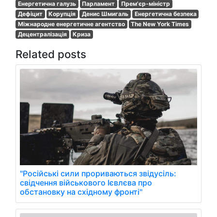
Енергетична галузь
Парламент
Прем'єр-міністр
Дефіцит
Корупція
Денис Шмигаль
Енергетична безпека
Міжнародне енергетичне агентство
The New York Times
Децентралізація
Криза
Related posts
"Російські сили прориваються звідусіль:
свідчення військового Ієвлєва про
обстановку на східному фронті"