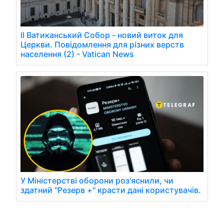
II Ватиканський Собор - новий виток для
Церкви. Повідомлення для різних верств
населення (2) - Vatican News
У Міністерстві оборони роз'яснили, чи
здатний "Резерв +" красти дані користувачів.