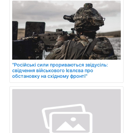
"Російські сили прориваються звідусіль:
свідчення військового Ієвлєва про
обстановку на східному фронті"