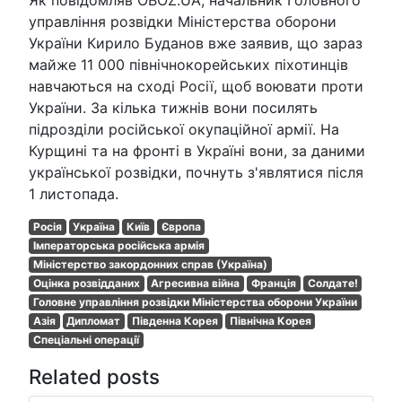
Як повідомляв OBOZ.UA, начальник Головного
управління розвідки Міністерства оборони
України Кирило Буданов вже заявив, що зараз
майже 11 000 північнокорейських піхотинців
навчаються на сході Росії, щоб воювати проти
України. За кілька тижнів вони посилять
підрозділи російської окупаційної армії. На
Курщині та на фронті в Україні вони, за даними
української розвідки, почнуть з'являтися після
1 листопада.
Росія
Україна
Київ
Європа
Імператорська російська армія
Міністерство закордонних справ (Україна)
Оцінка розвідданих
Агресивна війна
Франція
Солдате!
Головне управління розвідки Міністерства оборони України
Азія
Дипломат
Південна Корея
Північна Корея
Спеціальні операції
Related posts