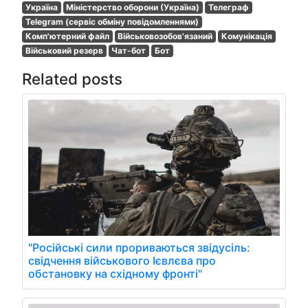
Україна
Міністерство оборони (Україна)
Телеграф
Telegram (сервіс обміну повідомленнями)
Комп'ютерний файл
Військовозобов'язаний
Комунікація
Військовий резерв
Чат-бот
Бот
Related posts
"Російські сили прориваються звідусіль:
свідчення військового Ієвлєва про
обстановку на східному фронті"