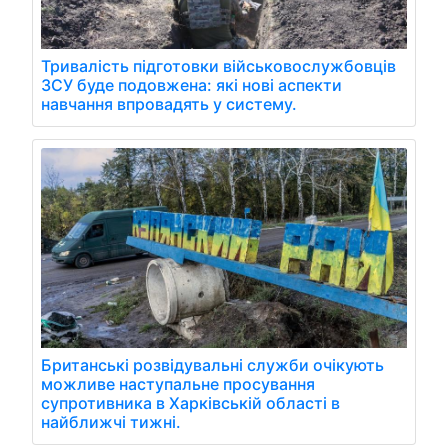
Тривалість підготовки військовослужбовців
ЗСУ буде подовжена: які нові аспекти
навчання впровадять у систему.
Британські розвідувальні служби очікують
можливе наступальне просування
супротивника в Харківській області в
найближчі тижні.