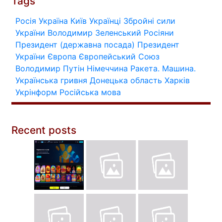
Tags
Росія
Україна
Київ
Українці
Збройні сили
України
Володимир Зеленський
Росіяни
Президент (державна посада)
Президент
України
Європа
Європейський Союз
Володимир Путін
Німеччина
Ракета.
Машина.
Українська гривня
Донецька область
Харків
Укрінформ
Російська мова
Recent posts