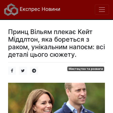
Експрес Новини
Принц Вільям плекає Кейт
Міддлтон, яка бореться з
раком, унікальним напоєм: всі
деталі цього сюжету.
Мистецтво та розваги