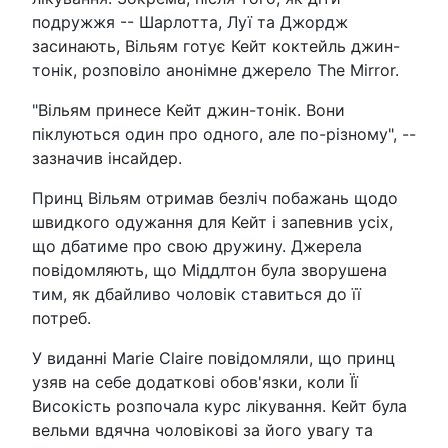
подружжя -- Шарлотта, Луї та Джордж
засинають, Вільям готує Кейт коктейль джин-
тонік, розповіло анонімне джерело The Mirror.
"Вільям принесе Кейт джин-тонік. Вони
піклуються один про одного, але по-різному", --
зазначив інсайдер.
Принц Вільям отримав безліч побажань щодо
швидкого одужання для Кейт і запевнив усіх,
що дбатиме про свою дружину. Джерела
повідомляють, що Міддлтон була зворушена
тим, як дбайливо чоловік ставиться до її
потреб.
У виданні Marie Claire повідомляли, що принц
узяв на себе додаткові обов'язки, коли Її
Високість розпочала курс лікування. Кейт була
вельми вдячна чоловікові за його увагу та