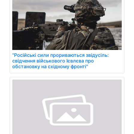
"Російські сили прориваються звідусіль:
свідчення військового Ієвлєва про
обстановку на східному фронті"