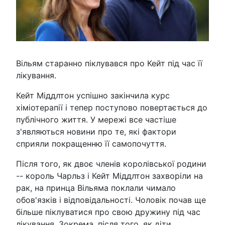
Вільям старанно піклувався про Кейт під час її
лікування.
Кейт Міддлтон успішно закінчила курс
хіміотерапії і тепер поступово повертається до
публічного життя. У мережі все частіше
з'являються новини про те, які фактори
сприяли покращенню її самопочуття.
Після того, як двоє членів королівської родини
-- король Чарльз і Кейт Міддлтон захворіли на
рак, на принца Вільяма поклали чимало
обов'язків і відповідальності. Чоловік почав ще
більше піклуватися про свою дружину під час
лікування. Зокрема, після того, як діти