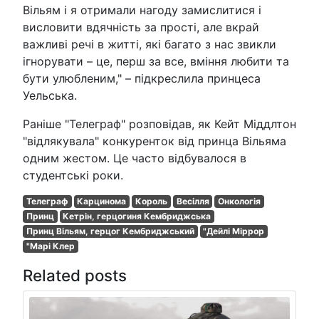
Вільям і я отримали нагоду замислитися і
висловити вдячність за прості, але вкрай
важливі речі в житті, які багато з нас звикли
ігнорувати – це, перш за все, вміння любити та
бути улюбленим," – підкреслила принцеса
Уельська.
Раніше "Телеграф" розповідав, як Кейт Міддлтон
"відлякувала" конкуренток від принца Вільяма
одним жестом. Це часто відбувалося в
студентські роки.
Телеграф
Карцинома
Король
Весілля
Онкологія
Принц
Кетрін, герцогиня Кембриджська
Принц Вільям, герцог Кембриджський
"Дейлі Міррор
"Марі Клер
Related posts