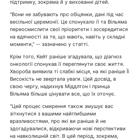
підтримку, зокрема й у вихованні дітей.
"Вони не забувають про обіцянки, дані під час
весільної церемонії. Це спонукало її та Вільяма
переосмислити свої пріоритети і зосередитися
на вдячності за те, що мають, навіть у складні
моменти," -- зазначено у статті.
Крім того, Кейт раніше згадувала, що діагноз
онкології спонукав її переглянути своє життя.
Хвороба виявила ті слабкі місця, на які раніше Її
Високість не звертала уваги. Цей досвід, в
свою чергу, надихнув Міддлтон і принца
Вільяма більше цінувати все, що їх оточує.
"Цей процес смирення також змушує вас
зіткнутися з вашими найглибшими
вразливостями, про які ви раніше й не
здогадувалися, відкриваючи нові перспективи
на навколишній світ. В цей період, зокрема,