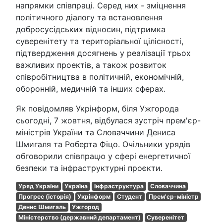
напрямки співпраці. Серед них - зміцнення
політичного діалогу та встановлення
добросусідських відносин, підтримка
суверенітету та територіальної цілісності,
підтвердження досягнень у реалізації трьох
важливих проектів, а також розвиток
співробітництва в політичній, економічній,
оборонній, медичній та інших сферах.
Як повідомляв Укрінформ, біля Ужгорода
сьогодні, 7 жовтня, відбулася зустріч прем'єр-
міністрів України та Словаччини Дениса
Шмигаля та Роберта Фіцо. Очільники урядів
обговорили співпрацю у сфері енергетичної
безпеки та інфраструктурні проєкти.
Уряд України
Україна
Інфраструктура
Словаччина
Прогрес (історія)
Укрінформ
Студент
Прем'єр-міністр
Денис Шмигаль
Ужгород
Міністерство (державний департамент)
Суверенітет