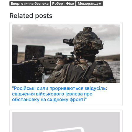
Енергетична безпека
Роберт Фіко
Меморандум
Related posts
"Російські сили прориваються звідусіль:
свідчення військового Ієвлєва про
обстановку на східному фронті"