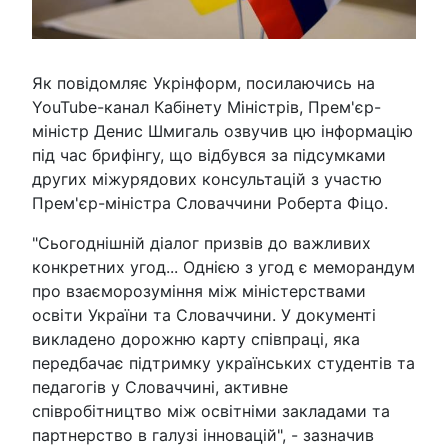
Як повідомляє Укрінформ, посилаючись на
YouTube-канал Кабінету Міністрів, Прем'єр-
міністр Денис Шмигаль озвучив цю інформацію
під час брифінгу, що відбувся за підсумками
других міжурядових консультацій з участю
Прем'єр-міністра Словаччини Роберта Фіцо.
"Сьогоднішній діалог призвів до важливих
конкретних угод... Однією з угод є меморандум
про взаєморозуміння між міністерствами
освіти України та Словаччини. У документі
викладено дорожню карту співпраці, яка
передбачає підтримку українських студентів та
педагогів у Словаччині, активне
співробітництво між освітніми закладами та
партнерство в галузі інновацій", - зазначив