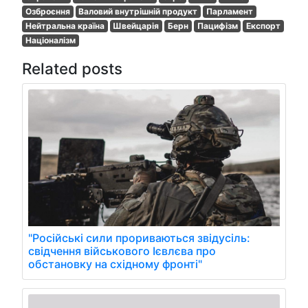
Озброєння
Валовий внутрішній продукт
Парламент
Нейтральна країна
Швейцарія
Берн
Пацифізм
Експорт
Націоналізм
Related posts
"Російські сили прориваються звідусіль:
свідчення військового Ієвлєва про
обстановку на східному фронті"