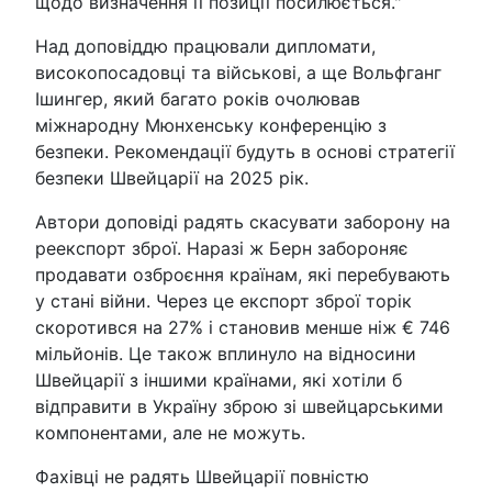
щодо визначення її позиції посилюється."
Над доповіддю працювали дипломати,
високопосадовці та військові, а ще Вольфганг
Ішингер, який багато років очолював
міжнародну Мюнхенську конференцію з
безпеки. Рекомендації будуть в основі стратегії
безпеки Швейцарії на 2025 рік.
Автори доповіді радять скасувати заборону на
реекспорт зброї. Наразі ж Берн забороняє
продавати озброєння країнам, які перебувають
у стані війни. Через це експорт зброї торік
скоротився на 27% і становив менше ніж € 746
мільйонів. Це також вплинуло на відносини
Швейцарії з іншими країнами, які хотіли б
відправити в Україну зброю зі швейцарськими
компонентами, але не можуть.
Фахівці не радять Швейцарії повністю