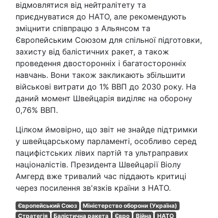
відмовлятися від нейтралітету та
приєднуватися до НАТО, але рекомендують
зміцнити співпрацю з Альянсом та
Європейським Союзом для спільної підготовки,
захисту від балістичних ракет, а також
проведення двосторонніх і багатосторонніх
навчань. Вони також закликають збільшити
військові витрати до 1% ВВП до 2030 року. На
даний момент Швейцарія виділяє на оборону
0,76% ВВП.
Цілком ймовірно, що звіт не знайде підтримки
у швейцарському парламенті, особливо серед
пацифістських лівих партій та ультраправих
націоналістів. Президента Швейцарії Віолу
Амгерд вже тривалий час піддають критиці
через посилення зв'язків країни з НАТО.
Європейський Союз
Міністерство оборони (Україна)
Стратегія
Балістична ракета
Євро
Війна
НАТО