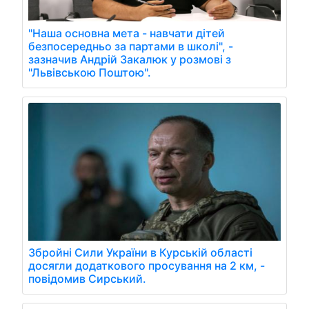
"Наша основна мета - навчати дітей
безпосередньо за партами в школі", -
зазначив Андрій Закалюк у розмові з
"Львівською Поштою".
Збройні Сили України в Курській області
досягли додаткового просування на 2 км, -
повідомив Сирський.