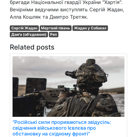
бригади Національної гвардії України "Хартія".
Вечірніми ведучими виступлять Сергій Жадан,
Алла Кошляк та Дмитро Третяк.
Сергій Жадан
Мертвий півень
Жадан у Собаках
Дзиґа (об'єднання)
Реп
Related posts
"Російські сили прориваються звідусіль:
свідчення військового Ієвлєва про
обстановку на східному фронті"