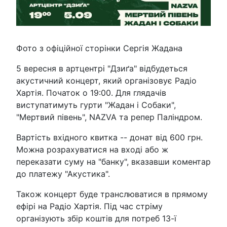
Фото з офіційної сторінки Сергія Жадана
5 вересня в артцентрі "Дзиґа" відбудеться
акустичний концерт, який організовує Радіо
Хартія. Початок о 19:00. Для глядачів
виступатимуть гурти "Жадан і Собаки",
"Мертвий півень", NAZVA та репер Паліндром.
Вартість вхідного квитка -- донат від 600 грн.
Можна розрахуватися на вході або ж
переказати суму на "банку", вказавши коментар
до платежу "Акустика".
Також концерт буде транслюватися в прямому
ефірі на Радіо Хартія. Під час стріму
організують збір коштів для потреб 13-ї