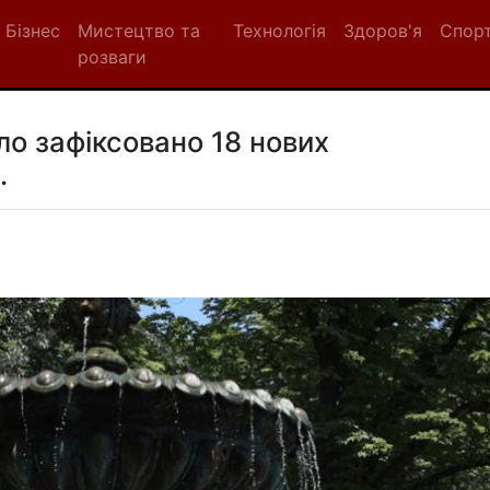
Бізнес
Мистецтво та
Технологія
Здоров'я
Спор
розваги
уло зафіксовано 18 нових
.