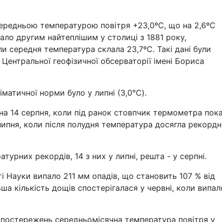
 середньою температурою повітря +23,0ºС, що на 2,6ºС
тало другим найтеплішим у столиці з 1881 року,
и середня температура склала 23,7ºС. Такі дані були
Центральної геофізичної обсерваторії імені Бориса
іматичної норми було у липні (3,0℃).
а 14 серпня, коли під ранок стовпчик термометра пок
липня, коли після полудня температура досягла рекорд
турних рекордів, 14 з них у липні, решта - у серпні.
і Науки випало 211 мм опадів, що становить 107 % від
ша кількість дощів спостерігалася у червні, коли випал
спостережень середньомісячна температура повітря у