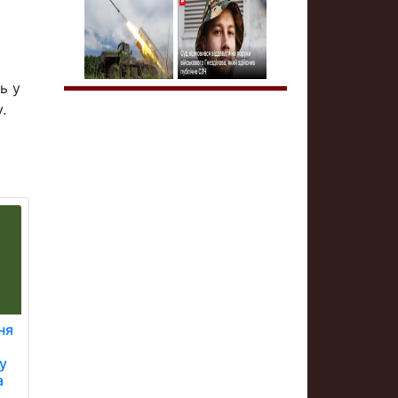
ь у
.
ня
у
а