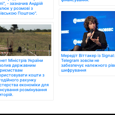
і", - зазначив Андрій
алюк у розмові з
вівською Поштою".
Мередіт Віттакер із Signal
нет Міністрів України
Telegram зовсім не
волив державним
забезпечує належного рів
приємствам
шифрування
ористовувати кошти з
годійного рахунку
істерства економіки для
ансування розмінування
иторій.