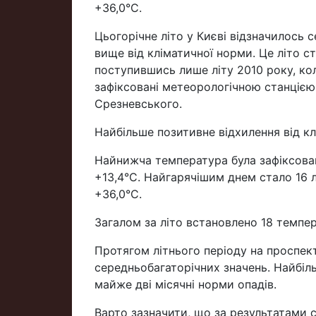
+36,0°С.
Цьогорічне літо у Києві відзначилось
вище від кліматичної норми. Це літо с
поступившись лише літу 2010 року, кол
зафіксовані метеорологічною станцією 
Срезневського.
Найбільше позитивне відхилення від кл
Найнижча температура була зафіксован
+13,4°С. Найгарячішим днем стало 16 
+36,0°С.
Загалом за літо встановлено 18 темпера
Протягом літнього періоду на проспект
середньобагаторічних значень. Найбіль
майже дві місячні норми опадів.
Варто зазначити, що за результатами 