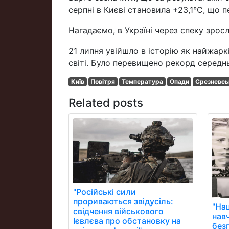
серпні в Києві становила +23,1°С, що 
Нагадаємо, в Україні через спеку зросл
21 липня увійшло в історію як найжар
світі. Було перевищено рекорд середн
Київ
Повітря
Температура
Опади
Срезневсь
Related posts
"Російські сили
прориваються звідусіль:
"На
свідчення військового
нав
Ієвлєва про обстановку на
без