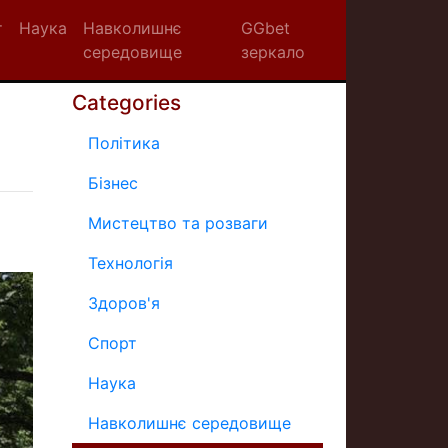
т
Наука
Навколишнє
GGbet
середовище
зеркало
Categories
Політика
Бізнес
Мистецтво та розваги
Технологія
Здоров'я
Спорт
Наука
Навколишнє середовище