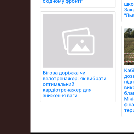
східному фронті"
школ
Зак
"Ль
Кабі
Бігова доріжка чи
доз
велотренажер: як вибрати
під
оптимальний
вик
кардіотренажер для
бла
зниження ваги
Мін
фін
тер