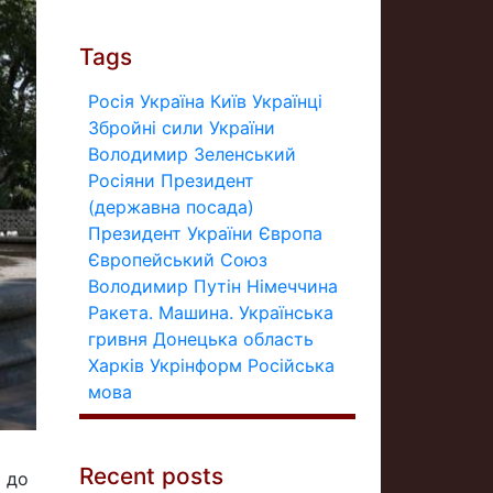
Tags
Росія
Україна
Київ
Українці
Збройні сили України
Володимир Зеленський
Росіяни
Президент
(державна посада)
Президент України
Європа
Європейський Союз
Володимир Путін
Німеччина
Ракета.
Машина.
Українська
гривня
Донецька область
Харків
Укрінформ
Російська
мова
Recent posts
ь до