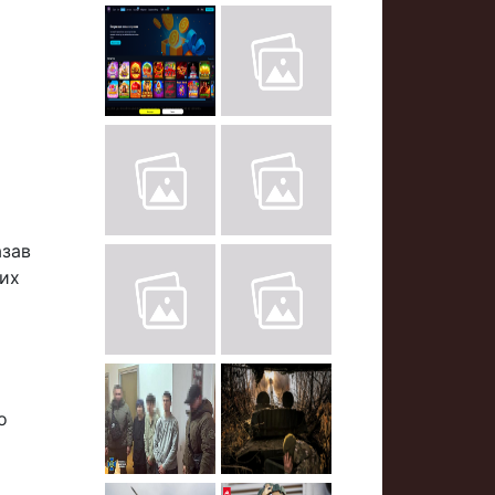
азав
них
о