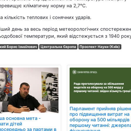
перевищує кліматичну норму на 2,7°С.
а кількість теплових і сонячних ударів.
кіший день за весь період метеорологічних спостережен
ьодобової температури, який відстежується з 1940 року
кий Борис Ізмаїлович
Центральна Європа
Проспект Науки (Київ)
Парламент прийняв рішен
про підвищення витрат на
ша основна мета -
оборону на 500 мільярдів 
чати дітей
першому читанні: джерел
посередньо за партами в
фінансування.