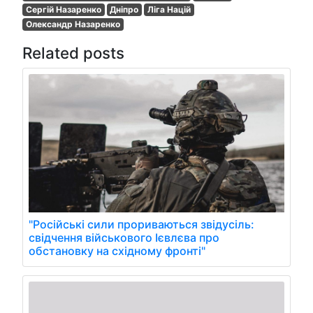
Сергій Назаренко
Дніпро
Ліга Націй
Олександр Назаренко
Related posts
"Російські сили прориваються звідусіль:
свідчення військового Ієвлєва про
обстановку на східному фронті"