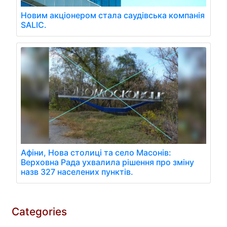
Новим акціонером стала саудівська компанія
SALIC.
Афіни, Нова столиці та село Масонів:
Верховна Рада ухвалила рішення про зміну
назв 327 населених пунктів.
Categories