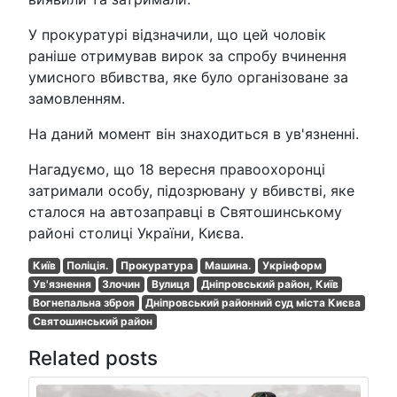
У прокуратурі відзначили, що цей чоловік
раніше отримував вирок за спробу вчинення
умисного вбивства, яке було організоване за
замовленням.
На даний момент він знаходиться в ув'язненні.
Нагадуємо, що 18 вересня правоохоронці
затримали особу, підозрювану у вбивстві, яке
сталося на автозаправці в Святошинському
районі столиці України, Києва.
Київ
Поліція.
Прокуратура
Машина.
Укрінформ
Ув'язнення
Злочин
Вулиця
Дніпровський район, Київ
Вогнепальна зброя
Дніпровський районний суд міста Києва
Святошинський район
Related posts