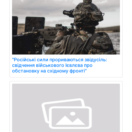
"Російські сили прориваються звідусіль:
свідчення військового Ієвлєва про
обстановку на східному фронті"