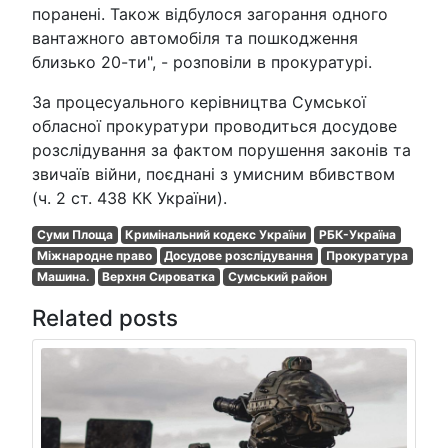
поранені. Також відбулося загорання одного
вантажного автомобіля та пошкодження
близько 20-ти", - розповіли в прокуратурі.
За процесуального керівництва Сумської
обласної прокуратури проводиться досудове
розслідування за фактом порушення законів та
звичаїв війни, поєднані з умисним вбивством
(ч. 2 ст. 438 КК України).
Суми Площа
Кримінальний кодекс України
РБК-Україна
Міжнародне право
Досудове розслідування
Прокуратура
Машина.
Верхня Сироватка
Сумський район
Related posts